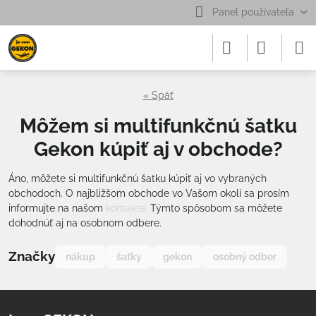
Panel používateľa
« Späť
Môžem si multifunkčnú šatku
Gekon kúpiť aj v obchode?
Áno, môžete si multifunkčnú šatku kúpiť aj vo vybraných
obchodoch. O najbližšom obchode vo Vašom okolí sa prosím
informujte na našom
kontakte.
Týmto spôsobom sa môžete
dohodnúť aj na osobnom odbere.
Značky
nákup
šatky
gekon
osobný odber