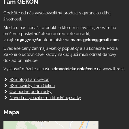
I am GEKON
Obdržíte od nás vysokokvalitný produkt s garanciou dlhej
životnosti.
Ak ste u nás nenašli produkt, o ktorom si myslíte, že Vám ho
môžeme poskytnúť alebo potrebujete poradiť,
volajte
0905720760
alebo píšte na
maros.gekon@gmail.com
Uvedené ceny zahŕňajú všetky poplatky a sú konečné. Podľa
Zákona o účtovníctve, každý nakupujúci musí održať daňový
doklad pri nákupe.
Vyskúšať môžete aj naše
zdravotnícke oblečenie
na www.ltex.sk
RSS blog I am Gekon
RSS novinky I am Gekon
Obchodné podmienky
Návod na použitie multifunkčnej šatky
Mapa