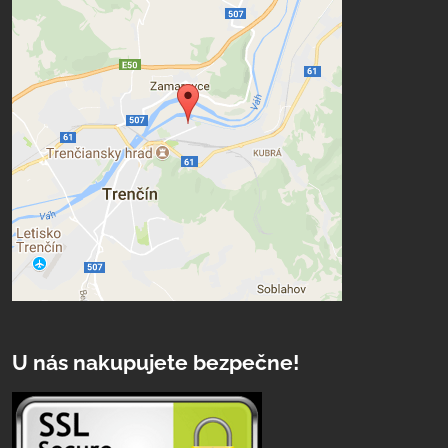
U nás nakupujete bezpečne!