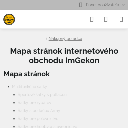
Panel používateľa
Nákupný poradca
Mapa stránok internetového
obchodu ImGekon
Mapa stránok
Multifunkčné šatky
Športové šatky s potlačou
Šatky pre rybárov
Šatky s potlačou Army
Šatky pre poľovníctvo
Šatky pre hobby a stavebníctvo