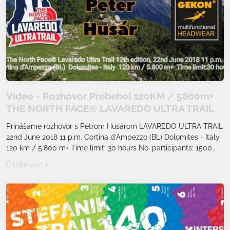
Video - Rozhovor Prebehol 120KM / 5800m+
THE NORTH FACE® LAVAREDO ULTRA TRAIL
Prinášame rozhovor s Petrom Husárom LAVAREDO ULTRA TRAIL
22nd June 2018 11 p.m. Cortina d'Ampezzo (BL) Dolomites - Italy
120 km / 5.800 m+ Time limit: 30 hours No. participants: 1500
max
Čítajte viac