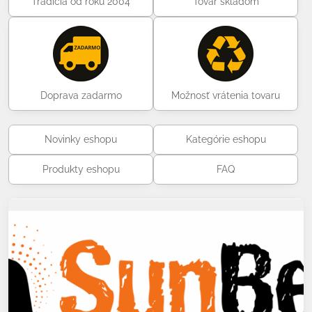
Tradícia od roku 2004
Tovar skladom
Doprava zadarmo
Možnosť vrátenia tovaru
Novinky eshopu
Kategórie eshopu
Produkty eshopu
FAQ