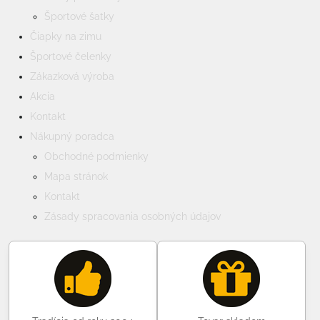
Športové šatky
Čiapky na zimu
Športové čelenky
Zákazková výroba
Akcia
Kontakt
Nákupný poradca
Obchodné podmienky
Mapa stránok
Kontakt
Zásady spracovania osobných údajov