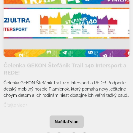
Čelenka GEKON Štefánik Trail 140 Intersport a
REDE!
Čelenka GEKON Štefánik Trail 140 Intersport a REDE! Podporte
detský mobilný hospic Plamienok, ktorý pomáha nevyliečiteľne
choým deťom a ich rodinám niesť dôstojne ich veľmi ťažký osud
až do konca. Chcú jediné, byť spolu tam, kde sa všetci cítia
Čítajte viac
bezpečne, doma.
Načítať viac