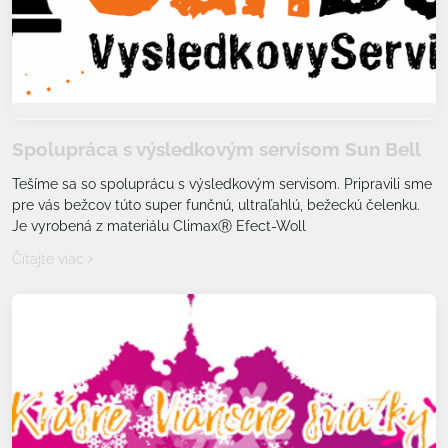
Spolupráca s výsledkovým servisom Sun Bell
Tešíme sa so spoluprácu s výsledkovým servisom. Pripravili sme
pre vás bežcov túto super funčnú, ultraľahlú, bežeckú čelenku.
Je vyrobená z materiálu ClimaxⓇ Efect-Woll
Čítajte viac