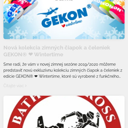
Nová kolekcia zimných čiapok a čeleniek
GEKON® ❤ Wintertime
Sme radi, že vám v novej zimnej sezóne 2019/2020 môžeme
predstaviť novú exkluzívnu kolekciu zimných čiapok a čeleniek z
edície GEKON® ❤ Wintertime, ktoré sú vyrobené z funkčného
materiálu Climax® effect wool+.
Čítajte viac