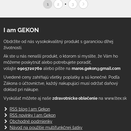
1
2
3
I am GEKON
Obdržíte od nás vysokokvalitný produkt s garanciou dlhej
životnosti.
Ak ste u nás nenašli produkt, o ktorom si myslíte, že Vám ho
môžeme poskytnúť alebo potrebujete poradiť,
volajte
0905720760
alebo píšte na
maros.gekon@gmail.com
Uvedené ceny zahŕňajú všetky poplatky a sú konečné. Podľa
Zákona o účtovníctve, každý nakupujúci musí održať daňový
doklad pri nákupe.
Vyskúšať môžete aj naše
zdravotnícke oblečenie
na www.ltex.sk
RSS blog I am Gekon
RSS novinky I am Gekon
Obchodné podmienky
Návod na použitie multifunkčnej šatky