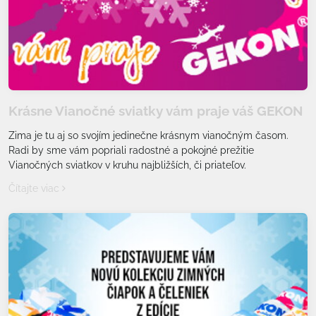
Krásne Vianočné sviatky vám praje váš GEKON
Zima je tu aj so svojím jedinečne krásnym vianočným časom.
Radi by sme vám popriali radostné a pokojné prežitie
Vianočných sviatkov v kruhu najbližších, či priateľov.
Čítajte viac