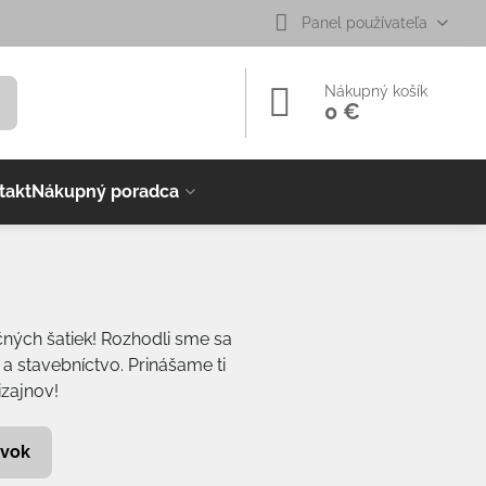
Panel používateľa
Nákupný košík
0 €
takt
Nákupný poradca
čných šatiek! Rozhodli sme sa
 a stavebníctvo. Prinášame ti
izajnov!
evok