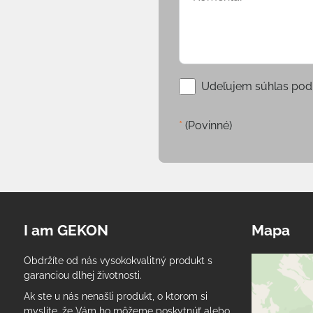
Udeľujem súhlas pod
*
(Povinné)
I am GEKON
Mapa
Obdržíte od nás vysokokvalitný produkt s
garanciou dlhej životnosti.
Ak ste u nás nenašli produkt, o ktorom si
myslíte, že Vám ho môžeme poskytnúť alebo