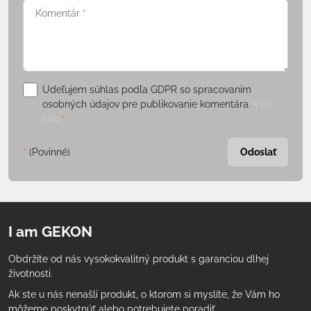
Udeľujem súhlas podľa GDPR so spracovaním
osobných údajov pre publikovanie komentára.
Viac
info
*
*
(Povinné)
Odoslať
I am GEKON
Obdržíte od nás vysokokvalitný produkt s garanciou dlhej
životnosti.
Ak ste u nás nenašli produkt, o ktorom si myslíte, že Vám ho
môžeme poskytnúť alebo potrebujete poradiť,