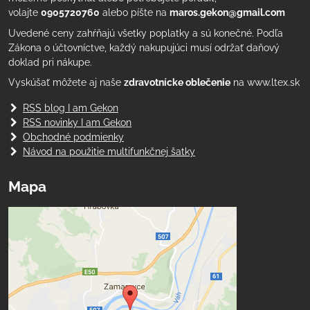
volajte
0905720760
alebo píšte na
maros.gekon@gmail.com
Uvedené ceny zahŕňajú všetky poplatky a sú konečné. Podľa
Zákona o účtovníctve, každý nakupujúci musí održať daňový
doklad pri nákupe.
Vyskúšať môžete aj naše
zdravotnícke oblečenie
na www.ltex.sk
RSS blog I am Gekon
RSS novinky I am Gekon
Obchodné podmienky
Návod na použitie multifunkčnej šatky
Mapa