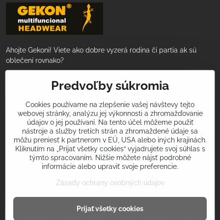
Ahojte Gekoni! Viete ako dobre vyzerá rodina či partia ak sú
oblečení rovnako?
Nakúpte za 50€ a tovar Vám doručíme
Predvoľby súkromia
ZADARMO!
Cookies používame na zlepšenie vašej návštevy tejto
webovej stránky, analýzu jej výkonnosti a zhromažďovanie
Podeľte sa s nami o Vaše športové zážitky
údajov o jej používaní. Na tento účel môžeme použiť
a úspechy!
nástroje a služby tretích strán a zhromaždené údaje sa
môžu preniesť k partnerom v EÚ, USA alebo iných krajinách.
Použite v príspevkoch na sociálnych sietiach hashtagy
Kliknutím na „Prijať všetky cookies“ vyjadrujete svoj súhlas s
týmto spracovaním. Nižšie môžete nájsť podrobné
#iamgekon
alebo
#multifunkcnasatka
a my Vás príjemne
informácie alebo upraviť svoje preferencie.
prekvapíme! Tvorme spolu svet nadšenia pre šport v krásnom
oblečení!
Zásady ochrany osobných údajov
Prijať všetky cookies
©
2026
Copyright
Predvoľby súkromia
Zásady ochrany osobných údajov