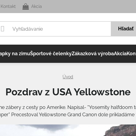
Kontakt
Akcia
Hľadať
apky na zimu
Športové čelenky
Zákazková výroba
Akcia
Kon
Úvod
Pozdrav z USA Yellowstone
e zábery z cesty po Amerike. Napísal- "Yosemity halfdoom tra
uper" Precestoval Yellowstone Grand Canon dole prikladáme 