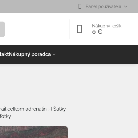
Panel používateľa
Nákupný košík
0 €
takt
Nákupný poradca
il celkom adrenalin :-) Šatky
fotky