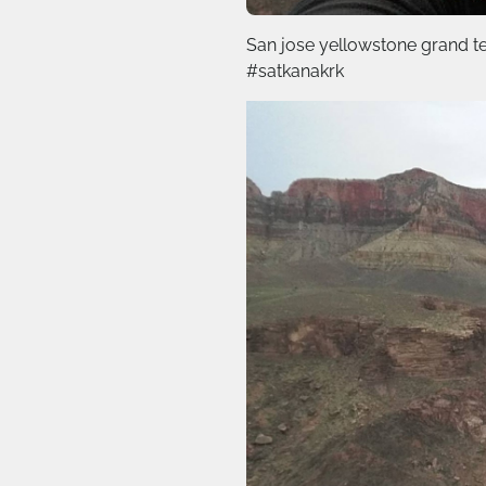
San jose yellowstone grand 
#satkanakrk