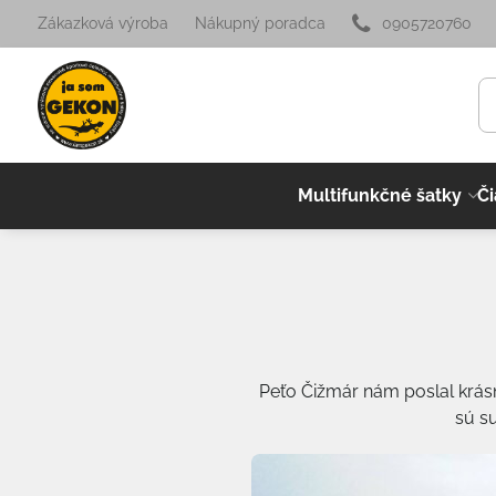
Zákazková výroba
Nákupný poradca
0905720760
Multifunkčné šatky
Či
Peťo Čižmár nám poslal krásn
sú s