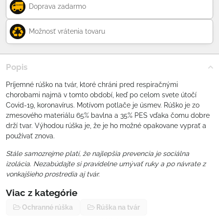
Doprava zadarmo
Možnosť vrátenia tovaru
Popis
Príjemné rúško na tvár, ktoré chráni pred respiračnými
chorobami najmä v tomto období, keď po celom svete útočí
Covid-19, koronavírus. Motívom potlače je úsmev. Rúško je zo
zmesového materiálu 65% bavlna a 35% PES vďaka čomu dobre
drží tvar. Výhodou rúška je, že je ho možné opakovane vyprať a
používať znova.
Stále samozrejme platí, že najlepšia prevencia je sociálna
izolácia. Nezabúdajte si pravidelne umývať ruky a po návrate z
vonkajšieho prostredia aj tvár.
Viac z kategórie
Ochranné rúška
Rúška na tvár