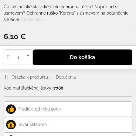
Čo tak iné aké klasické biele ochranné rúško? Napríklad s
úsmevom? Ochranné rúško "Korona" s úsmevom na odľahčenie
situácie.
Čítajte viac
6,10 €
Do košíka
Otázka k produktu
Doručenia
Kód multifunkčnej šatky:
7788
Tradícia od roku 2004
Tovar skladom