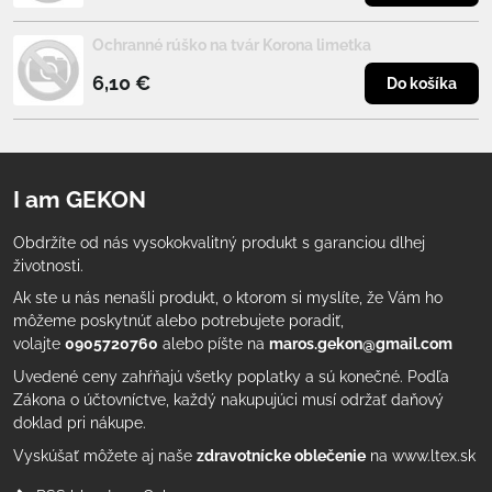
Ochranné rúško na tvár Korona limetka
6,10 €
Do košíka
I am GEKON
Obdržíte od nás vysokokvalitný produkt s garanciou dlhej
životnosti.
Ak ste u nás nenašli produkt, o ktorom si myslíte, že Vám ho
môžeme poskytnúť alebo potrebujete poradiť,
volajte
0905720760
alebo píšte na
maros.gekon@gmail.com
Uvedené ceny zahŕňajú všetky poplatky a sú konečné. Podľa
Zákona o účtovníctve, každý nakupujúci musí održať daňový
doklad pri nákupe.
Vyskúšať môžete aj naše
zdravotnícke oblečenie
na www.ltex.sk