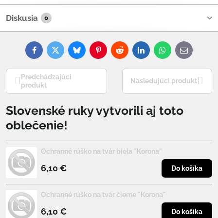
Diskusia
0
Facebook
Twitter
Bluesky
Pinterest
Reddit
LinkedIn
WhatsApp
E-
mail
Predchádzajúci
Nasledujúci produkt
produkt
Slovenské ruky vytvorili aj toto
oblečenie!
Ochranné rúško na tvár biela "Korona"
6,10 €
Do košíka
Ochranné rúško na tvár čierne "Korona"
6,10 €
Do košíka