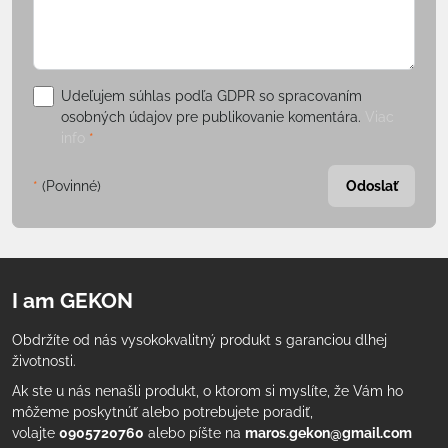
Udeľujem súhlas podľa GDPR so spracovaním
osobných údajov pre publikovanie komentára.
Viac
info
*
*
(Povinné)
Odoslať
I am GEKON
Obdržíte od nás vysokokvalitný produkt s garanciou dlhej
životnosti.
Ak ste u nás nenašli produkt, o ktorom si myslíte, že Vám ho
môžeme poskytnúť alebo potrebujete poradiť,
volajte
0905720760
alebo píšte na
maros.gekon@gmail.com