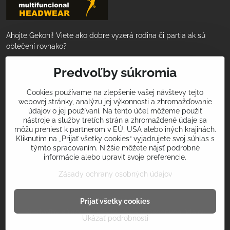
Ahojte Gekoni! Viete ako dobre vyzerá rodina či partia ak sú
oblečení rovnako?
Nakúpte za 50€ a tovar Vám doručíme
Predvoľby súkromia
ZADARMO!
Cookies používame na zlepšenie vašej návštevy tejto
webovej stránky, analýzu jej výkonnosti a zhromažďovanie
Podeľte sa s nami o Vaše športové zážitky
údajov o jej používaní. Na tento účel môžeme použiť
a úspechy!
nástroje a služby tretích strán a zhromaždené údaje sa
môžu preniesť k partnerom v EÚ, USA alebo iných krajinách.
Použite v príspevkoch na sociálnych sietiach hashtagy
Kliknutím na „Prijať všetky cookies“ vyjadrujete svoj súhlas s
týmto spracovaním. Nižšie môžete nájsť podrobné
#iamgekon
alebo
#multifunkcnasatka
a my Vás príjemne
informácie alebo upraviť svoje preferencie.
prekvapíme! Tvorme spolu svet nadšenia pre šport v krásnom
oblečení!
Zásady ochrany osobných údajov
Prijať všetky cookies
©
2026
Copyright
Predvoľby súkromia
Zásady ochrany osobných údajov
Ukázať podrobnosti
Vytvorené pomocou:
BiznisWeb.sk