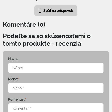
Späť na príspevok
Komentáre (0)
Podeľte sa so skúsenosťami o
tomto produkte - recenzia
Názov:
Meno:
*
Komentár:
*