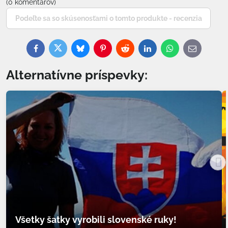
(0 komentárov)
Podeľte sa so skúsenosťami o tomto produkte - recenzia
Facebook
Twitter
Bluesky
Pinterest
Reddit
LinkedIn
WhatsApp
E-
mail
Alternatívne príspevky:
Všetky šatky vyrobili slovenské ruky!