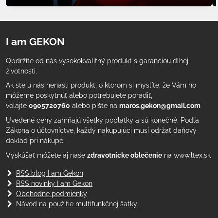
I am GEKON
Obdržíte od nás vysokokvalitný produkt s garanciou dlhej
životnosti.
Ak ste u nás nenašli produkt, o ktorom si myslíte, že Vám ho
môžeme poskytnúť alebo potrebujete poradiť,
volajte
0905720760
alebo píšte na
maros.gekon@gmail.com
Uvedené ceny zahŕňajú všetky poplatky a sú konečné. Podľa
Zákona o účtovníctve, každý nakupujúci musí održať daňový
doklad pri nákupe.
Vyskúšať môžete aj naše
zdravotnícke oblečenie
na www.ltex.sk
RSS blog I am Gekon
RSS novinky I am Gekon
Obchodné podmienky
Návod na použitie multifunkčnej šatky