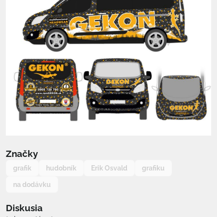
Značky
grafik
hudobník
Erik Osvald
grafiku
na dodávku
Diskusia