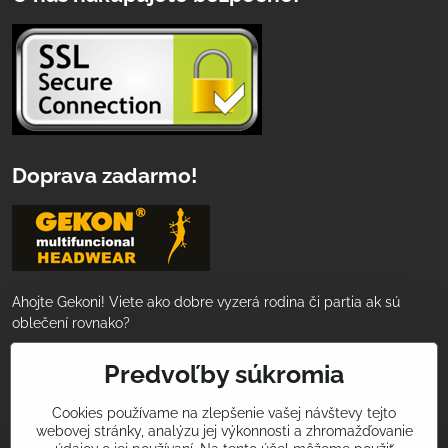
Doprava zadarmo!
Ahojte Gekoni! Viete ako dobre vyzerá rodina či partia ak sú
oblečení rovnako?
Nakúpte za 50€ a tovar Vám doručíme
Predvoľby súkromia
ZADARMO!
Cookies používame na zlepšenie vašej návštevy tejto
webovej stránky, analýzu jej výkonnosti a zhromažďovanie
Podeľte sa s nami o Vaše športové zážitky