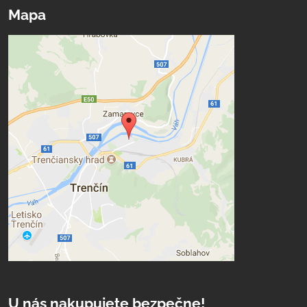
Mapa
U nás nakupujete bezpečne!