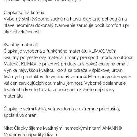
Čiapka spĺňa kritéria:
Výborný strih (výborne sadnú na hlavu, čiapka je pohodlná na
hlave neomína) dokonalý tvarovanie zaručuje pocit komfortu pri
akejkoľvek činnosti.
Kvalitný materiál:
Čiapka je vyrobená z funkčného materiálu KLIMAX. Veľmi
kvalitný polyesterový materiál určený pre šport, módu a outdoor.
Materiál KLIMAX je príjemný pri dotyku s pokožkou aj na omak.
Vyniká najvyššou kvalitou, ktorá sa odráža v špičkovej úrovni
finálnych produktov. Je vyrábaný zo 100% Micro polyesterových
vlákien zaručujúcich optimálnu jemnosť. Výborné dosiahnutie
tepelného komfortu vďaka počesaniu z vnútornej strany
materiálu.
Čiapka je veľmi ľahká, vetruvzdorná a extrémne priedušná,
spoľahlivo chráni.
Nite: Čiapky šijeme kvalitnými nemeckými niťami AMANN®
Moderný a nápaditý dizajn