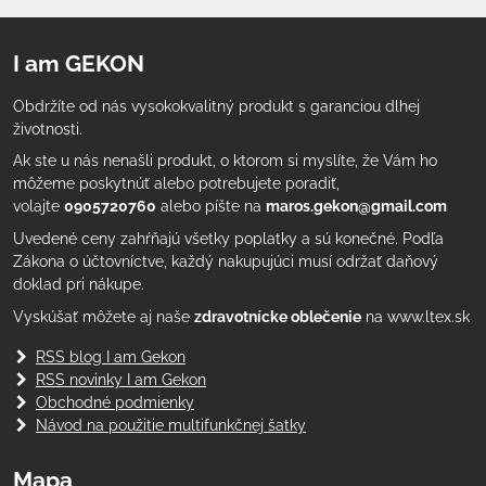
I am GEKON
Obdržíte od nás vysokokvalitný produkt s garanciou dlhej
životnosti.
Ak ste u nás nenašli produkt, o ktorom si myslíte, že Vám ho
môžeme poskytnúť alebo potrebujete poradiť,
volajte
0905720760
alebo píšte na
maros.gekon@gmail.com
Uvedené ceny zahŕňajú všetky poplatky a sú konečné. Podľa
Zákona o účtovníctve, každý nakupujúci musí održať daňový
doklad pri nákupe.
Vyskúšať môžete aj naše
zdravotnícke oblečenie
na www.ltex.sk
RSS blog I am Gekon
RSS novinky I am Gekon
Obchodné podmienky
Návod na použitie multifunkčnej šatky
Mapa