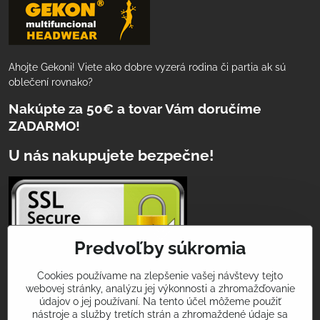
Ahojte Gekoni! Viete ako dobre vyzerá rodina či partia ak sú
oblečení rovnako?
Nakúpte za 50€ a tovar Vám doručíme
ZADARMO!
U nás nakupujete bezpečne!
Predvoľby súkromia
Cookies používame na zlepšenie vašej návštevy tejto
webovej stránky, analýzu jej výkonnosti a zhromažďovanie
Podeľte sa s nami o Vaše športové zážitky
údajov o jej používaní. Na tento účel môžeme použiť
a úspechy!
nástroje a služby tretích strán a zhromaždené údaje sa