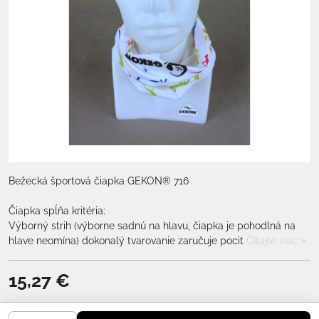
Bežecká športová čiapka GEKON® 716
Čiapka spĺňa kritéria:
Výborný strih (výborne sadnú na hlavu, čiapka je pohodlná na
hlave neomína) dokonalý tvarovanie zaručuje pocit
Čítajte viac
15,27 €