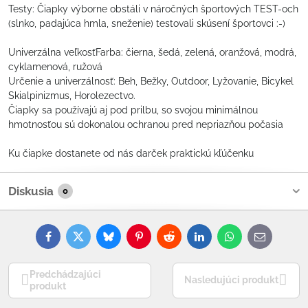
Testy: Čiapky výborne obstáli v náročných športových TEST-och
(slnko, padajúca hmla, sneženie) testovali skúsení športovci :-)
Univerzálna veľkosťFarba: čierna, šedá, zelená, oranžová, modrá,
cyklamenová, ružová
Určenie a univerzálnosť: Beh, Bežky, Outdoor, Lyžovanie, Bicykel
Skialpinizmus, Horolezectvo.
Čiapky sa používajú aj pod prilbu, so svojou minimálnou
hmotnosťou sú dokonalou ochranou pred nepriazňou počasia
Ku čiapke dostanete od nás darček praktickú kľúčenku
Diskusia
0
Facebook
Twitter
Bluesky
Pinterest
Reddit
LinkedIn
WhatsApp
E-
mail
Predchádzajúci
Nasledujúci produkt
produkt