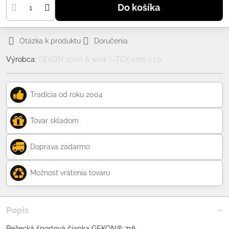
Do košíka
Otázka k produktu
Doručenia
Výrobca:
GEKON sport & work L-TEX com s.r.o.
Tradícia od roku 2004
Tovar skladom
Doprava zadarmo
Možnosť vrátenia tovaru
Popis
Bežecká športová čiapka GEKON® 716