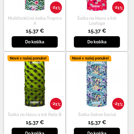
21%
21%
Multifunkčná šatka Tropico
Šatka na hlavu a krk
A
Leafage
15,37 €
15,37 €
Do košíka
Do košíka
Nové v našej ponuke!
Nové v našej ponuke!
21%
21%
Šatka na hlavu a krk Rails B
Šatka Gekon Social
15,37 €
15,37 €
Do košíka
Do košíka