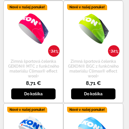
Nové v našej ponuke!
Nové v našej ponuke!
32%
32%
Zimná športová čelenka
Zimná športová čelenka
GEKON® MTC z funkčného
GEKON® BGC z funkčného
materiálu Climax® effect
materiálu Climax® effect
wool+
wool+
8,71 €
8,71 €
Do košíka
Do košíka
Nové v našej ponuke!
Nové v našej ponuke!