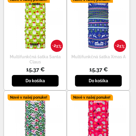
21%
21%
Multifunkčná šatka Santa
Multifunkčná šatka Xmas A
Claus
15,37 €
15,37 €
Do košíka
Do košíka
Nové v našej ponuke!
Nové v našej ponuke!