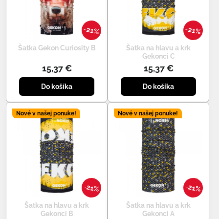
21%
21%
Šatka Gekon Curiosity B
Šatka na hlavu a krk
Gekonci C
15,37 €
15,37 €
Do košíka
Do košíka
Nové v našej ponuke!
Nové v našej ponuke!
21%
21%
Šatka na hlavu a krk
Šatka na hlavu a krk
Gekonci B
Gekonci A