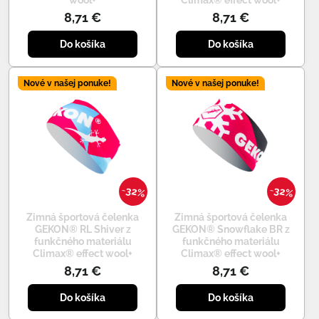
8,71 €
8,71 €
Do košíka
Do košíka
Nové v našej ponuke!
Nové v našej ponuke!
32%
32%
Zimná športová čelenka
Zimná športová čelenka
GEKON® RL Shiver z
GEKON® Snowflake BR z
funkčného materiálu
funkčného materiálu
Climax® effect wool+
Climax® effect wool+
8,71 €
8,71 €
Do košíka
Do košíka