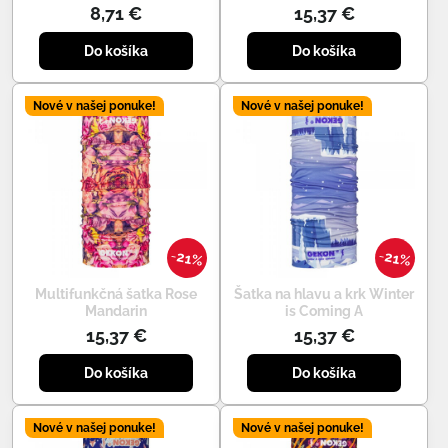
8,71 €
15,37 €
Do košíka
Do košíka
Nové v našej ponuke!
Nové v našej ponuke!
21%
21%
Multifunkčná šatka Rose
Šatka na hlavu a krk Winter
Mandarin
is Coming A
15,37 €
15,37 €
Do košíka
Do košíka
Nové v našej ponuke!
Nové v našej ponuke!