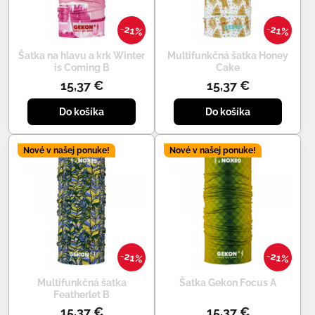
21%
21%
Šatka na hlavu a krk Winter
Multifunkčná šatka Honey
is Coming B
Cake
15,37 €
15,37 €
Do košíka
Do košíka
Nové v našej ponuke!
Nové v našej ponuke!
21%
21%
Multifunkčná šatka
Šatka Gekon Focus A
Featherlet B
15,37 €
15,37 €