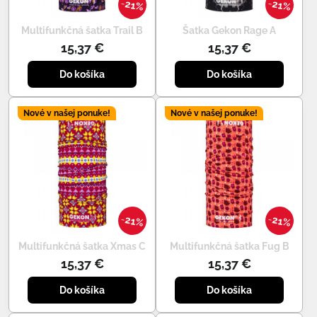
21%
21%
Multifunkčná šatka Trail B
Šatka Gekon Rage A
15,37 €
15,37 €
Do košíka
Do košíka
Nové v našej ponuke!
Nové v našej ponuke!
21%
21%
Multifunkčná šatka Xmas C
Multifunkčná šatka Fug B
15,37 €
15,37 €
Do košíka
Do košíka