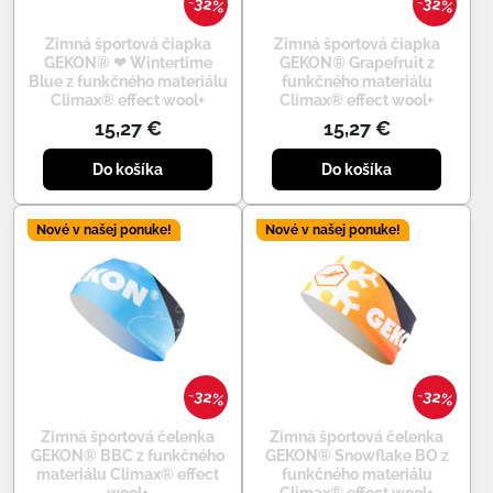
32%
32%
Zimná športová čiapka
Zimná športová čiapka
GEKON® ❤ Wintertime
GEKON® Grapefruit z
Blue z funkčného materiálu
funkčného materiálu
Climax® effect wool+
Climax® effect wool+
15,27 €
15,27 €
Do košíka
Do košíka
Nové v našej ponuke!
Nové v našej ponuke!
32%
32%
Zimná športová čelenka
Zimná športová čelenka
GEKON® BBC z funkčného
GEKON® Snowflake BO z
materiálu Climax® effect
funkčného materiálu
wool+
Climax® effect wool+