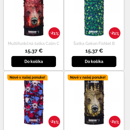
21%
21%
Multifunkčná šatka Calm C
Šatka Gekon Fishlet B
15,37 €
15,37 €
Do košíka
Do košíka
Nové v našej ponuke!
Nové v našej ponuke!
21%
21%