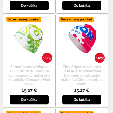
Do košíka
Do košíka
Nové v našej ponuke!
Nové v našej ponuke!
32%
32%
Zimná športová čiapka
Zimná športová čiapka
GEKON® ❤ Wintertime
GEKON® ❤ Wintertime
Lemongreen z funkčného
Darkpink z funkčného
materiálu Climax® effect
materiálu Climax® effect
wool+
wool+
15,27 €
15,27 €
Do košíka
Do košíka