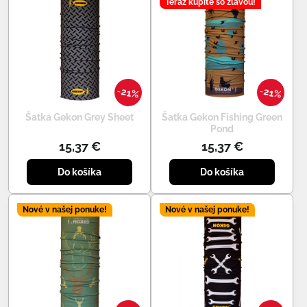
Teraz kúpite so zľavou!
21%
21%
Šatka Gekon Grey Sheet
Šatka Gekon Fishing Green
Pond
15,37 €
15,37 €
Do košíka
Do košíka
Nové v našej ponuke!
Nové v našej ponuke!