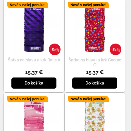
Nové v našej ponuke!
Nové v našej ponuke!
21%
21%
Šatka na hlavu a krk Rails A
Šatka na hlavu a krk Geoleo
C
15,37 €
15,37 €
Do košíka
Do košíka
Nové v našej ponuke!
Nové v našej ponuke!