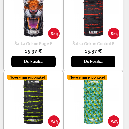
21%
21%
Šatka Gekon Rage B
Šatka Gekon Control B
15,37 €
15,37 €
Do košíka
Do košíka
Nové v našej ponuke!
Nové v našej ponuke!
21%
21%