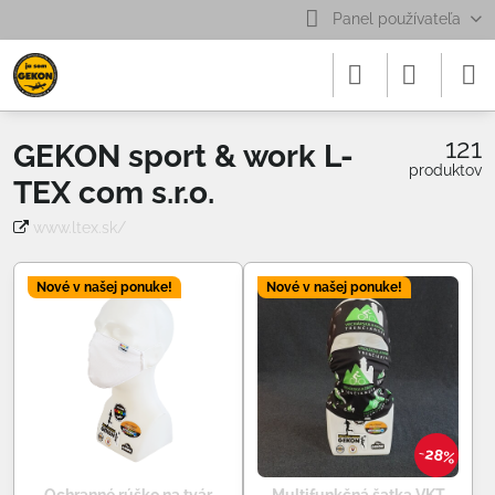
Panel používateľa
121
GEKON sport & work L-
produktov
TEX com s.r.o.
www.ltex.sk/
Nové v našej ponuke!
Nové v našej ponuke!
28%