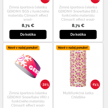
Zimná športová čelenka
Zimná športová čelenka
GEKON® BGS z funkčného
GEKON® Snowflake BB z
materiálu Climax® effect
funkčného materiálu
wool+
Climax® effect wool+
8,71 €
8,71 €
Do košíka
Do košíka
Nové v našej ponuke!
Nové v našej ponuke!
32%
21%
Zimná športová čelenka
Multifunkčná šatka
GEKON® Snowflake VRO z
Childlike
funkčného materiálu
Climax® effect wool+