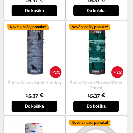
Do košíka
Do košíka
Nové v našej ponuke!
Nové v našej ponuke!
21%
21%
Šatka Gekon Night Hunting
Šatka Gekon Fishing Water
Forest
15,37 €
15,37 €
Do košíka
Do košíka
Nové v našej ponuke!