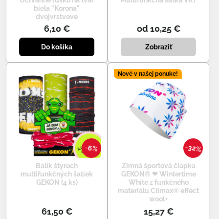
Ochranné rúško na tvár
Multifunkčná šatka VKT
biela "Korona"
dvojvrstvové
6,10 €
od 10,25 €
Do košíka
Zobraziť
Nové v našej ponuke!
32%
6%
Balík štyroch
Zimná športová čiapka
multifunkčných šatiek
GEKON® ❤ Wintertime
GEKON (4 ks)
White z funkčného
materiálu Climax® effect
wool+
61,50 €
15,27 €