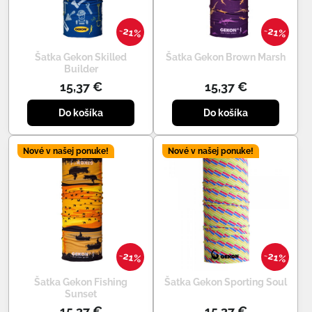
21%
21%
Šatka Gekon Skilled
Šatka Gekon Brown Marsh
Builder
15,37 €
15,37 €
Do košíka
Do košíka
Nové v našej ponuke!
Nové v našej ponuke!
21%
21%
Šatka Gekon Fishing
Šatka Gekon Sporting Soul
Sunset
15,37 €
15,37 €