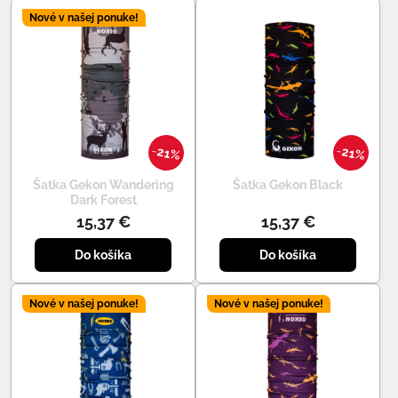
Nové v našej ponuke!
21%
21%
Šatka Gekon Wandering
Šatka Gekon Black
Dark Forest
15,37 €
15,37 €
Do košíka
Do košíka
Nové v našej ponuke!
Nové v našej ponuke!