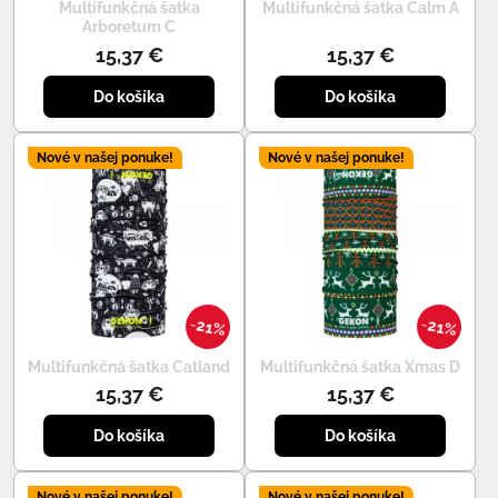
Multifunkčná šatka
Multifunkčná šatka Calm A
Arboretum C
15,37 €
15,37 €
Do košíka
Do košíka
Nové v našej ponuke!
Nové v našej ponuke!
21%
21%
Multifunkčná šatka Catland
Multifunkčná šatka Xmas D
15,37 €
15,37 €
Do košíka
Do košíka
Nové v našej ponuke!
Nové v našej ponuke!