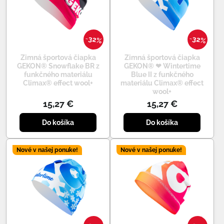
32%
32%
Zimná športová čiapka
Zimná športová čiapka
GEKON® Snowflake BR z
GEKON® ❤ Wintertime
funkčného materiálu
Blue II z funkčného
Climax® effect wool+
materiálu Climax® effect
wool+
15,27 €
15,27 €
Do košíka
Do košíka
Nové v našej ponuke!
Nové v našej ponuke!