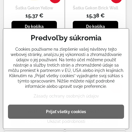
Šatka Gekon Yellow
Šatka Gekon Brick Wall
15,37 €
15,38 €
Do košíka
Do košíka
Predvoľby súkromia
Nové v našej ponuke!
Cookies používame na zlepšenie vašej návštevy tejto
webovej stránky, analýzu jej výkonnosti a zhromažďovanie
údajov o jej používaní. Na tento účel môžeme použiť
nástroje a služby tretích strán a zhromaždené údaje sa
môžu preniesť k partnerom v EÚ, USA alebo iných krajinách.
Kliknutím na „Prijať všetky cookies“ vyjadrujete svoj súhlas s
týmto spracovaním. Nižšie môžete nájsť podrobné
informácie alebo upraviť svoje preferencie.
21%
21%
Zásady ochrany osobných údajov
Šatka Gekon Camouflage
Šatka Gekon Hunter Dark
Green
Deer
15,37 €
15,37 €
Prijať všetky cookies
Do košíka
Do košíka
Ukázať podrobnosti