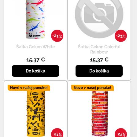
21%
21%
Šatka Gekon White
Šatka Gekon Colorful
Rainbow
15,37 €
15,37 €
Do košíka
Do košíka
Nové v našej ponuke!
Nové v našej ponuke!
21%
21%