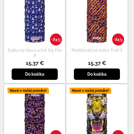
21%
21%
Šatka na hlavu a krk Sly Fox
Multifunkčná šatka Trail A
A
15,37 €
15,37 €
Do košíka
Do košíka
Nové v našej ponuke!
Nové v našej ponuke!