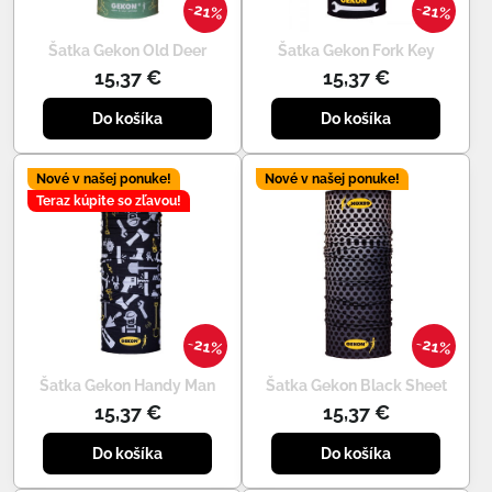
21%
21%
Šatka Gekon Old Deer
Šatka Gekon Fork Key
15,37 €
15,37 €
Do košíka
Do košíka
Nové v našej ponuke!
Nové v našej ponuke!
Teraz kúpite so zľavou!
21%
21%
Šatka Gekon Handy Man
Šatka Gekon Black Sheet
15,37 €
15,37 €
Do košíka
Do košíka