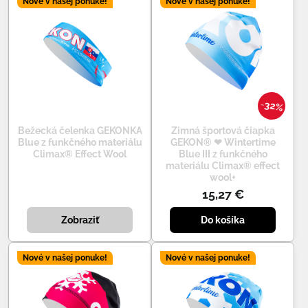
Nové v našej ponuke!
Nové v našej ponuke!
32%
Bežecká čelenka GEKONKA
Zimná športová čiapka
Blue z funkčného materiálu
GEKON® ❤ Wintertime
Climax® Effect Wool
Blue III z funkčného
materiálu Climax® effect
wool+
15,27 €
Zobraziť
Do košíka
Nové v našej ponuke!
Nové v našej ponuke!