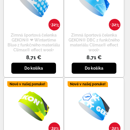
32%
32%
Zimná športová čelenka
Zimná športová čelenka
GEKON® ❤ Wintertime
GEKON® DBC z funkčného
Blue z funkčného materiálu
materiálu Climax® effect
Climax® effect wool+
wool+
8,71 €
8,71 €
Do košíka
Do košíka
Nové v našej ponuke!
Nové v našej ponuke!
32%
32%