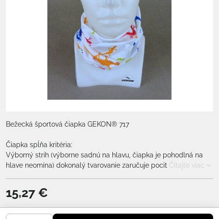
Bežecká športová čiapka GEKON® 717
Čiapka spĺňa kritéria:
Výborný strih (výborne sadnú na hlavu, čiapka je pohodlná na
hlave neomína) dokonalý tvarovanie zaručuje pocit
Čítajte viac
15,27 €