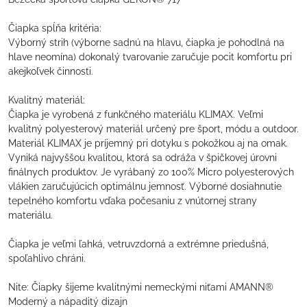
Čiapka spĺňa kritéria:
Výborný strih (výborne sadnú na hlavu, čiapka je pohodlná na
hlave neomína) dokonalý tvarovanie zaručuje pocit komfortu pri
akejkoľvek činnosti.
Kvalitný materiál:
Čiapka je vyrobená z funkčného materiálu KLIMAX. Veľmi
kvalitný polyesterový materiál určený pre šport, módu a outdoor.
Materiál KLIMAX je príjemný pri dotyku s pokožkou aj na omak.
Vyniká najvyššou kvalitou, ktorá sa odráža v špičkovej úrovni
finálnych produktov. Je vyrábaný zo 100% Micro polyesterových
vlákien zaručujúcich optimálnu jemnosť. Výborné dosiahnutie
tepelného komfortu vďaka počesaniu z vnútornej strany
materiálu.
Čiapka je veľmi ľahká, vetruvzdorná a extrémne priedušná,
spoľahlivo chráni.
Nite: Čiapky šijeme kvalitnými nemeckými niťami AMANN®
Moderný a nápaditý dizajn