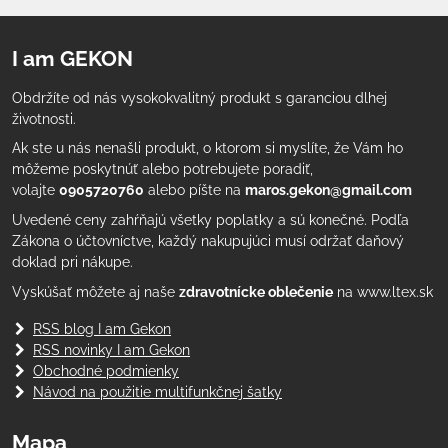
I am GEKON
Obdržíte od nás vysokokvalitný produkt s garanciou dlhej
životnosti.
Ak ste u nás nenašli produkt, o ktorom si myslíte, že Vám ho
môžeme poskytnúť alebo potrebujete poradiť,
volajte
0905720760
alebo píšte na
maros.gekon@gmail.com
Uvedené ceny zahŕňajú všetky poplatky a sú konečné. Podľa
Zákona o účtovníctve, každý nakupujúci musí održať daňový
doklad pri nákupe.
Vyskúšať môžete aj naše
zdravotnícke oblečenie
na www.ltex.sk
RSS blog I am Gekon
RSS novinky I am Gekon
Obchodné podmienky
Návod na použitie multifunkčnej šatky
Mapa