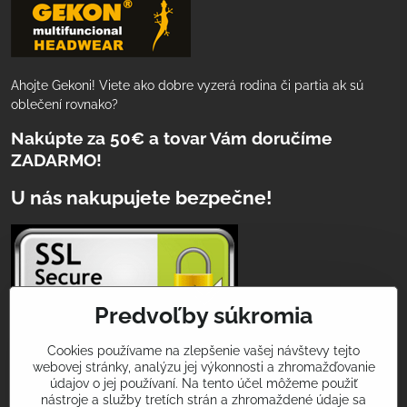
Ahojte Gekoni! Viete ako dobre vyzerá rodina či partia ak sú
oblečení rovnako?
Nakúpte za 50€ a tovar Vám doručíme
ZADARMO!
U nás nakupujete bezpečne!
Predvoľby súkromia
Cookies používame na zlepšenie vašej návštevy tejto
webovej stránky, analýzu jej výkonnosti a zhromažďovanie
Podeľte sa s nami o Vaše športové zážitky
údajov o jej používaní. Na tento účel môžeme použiť
a úspechy!
nástroje a služby tretích strán a zhromaždené údaje sa