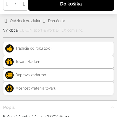
Do košíka
Otázka k produktu
Doručenia
Výrobca:
GEKON sport & work L-TEX com s.r.o.
Tradícia od roku 2004
Tovar skladom
Doprava zadarmo
Možnosť vrátenia tovaru
Popis
Bežecká športová čiapka GEKON® 717