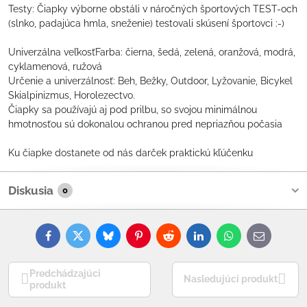
Testy: Čiapky výborne obstáli v náročných športových TEST-och
(slnko, padajúca hmla, sneženie) testovali skúsení športovci :-)
Univerzálna veľkosťFarba: čierna, šedá, zelená, oranžová, modrá,
cyklamenová, ružová
Určenie a univerzálnosť: Beh, Bežky, Outdoor, Lyžovanie, Bicykel
Skialpinizmus, Horolezectvo.
Čiapky sa používajú aj pod prilbu, so svojou minimálnou
hmotnosťou sú dokonalou ochranou pred nepriazňou počasia
Ku čiapke dostanete od nás darček praktickú kľúčenku
Diskusia
0
Facebook
Twitter
Bluesky
Pinterest
Reddit
LinkedIn
WhatsApp
E-
mail
Predchádzajúci
Nasledujúci produkt
produkt