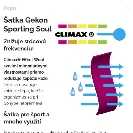
Popis
Šatka Gekon
Sporting Soul
Znižuje srdcovú
frekvenciu!
Climax® Effect Wool
svojimi mimoriadnymi
vlastnosťami priamo
redukuje teplotu kože
.
Tým sa dosahuje
zníženie tepu, keďže
organizmus sa pri
pohybe neprehrieva.
Šatka pre šport a
mnoho využití
Športovci nám poradili ako dosiahnuť optimálny strih a