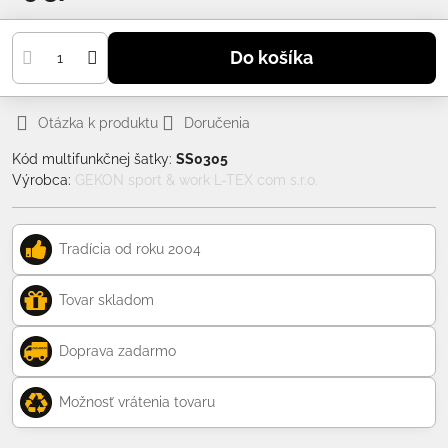
Do košíka
Otázka k produktu
Doručenia
Kód multifunkčnej šatky:
SS0305
Výrobca:
GEKON sport & work L-TEX com s.r.o.
Tradícia od roku 2004
Tovar skladom
Doprava zadarmo
Možnosť vrátenia tovaru