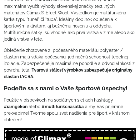
maximálne využiť výhody slovenskej značky textilných
materiálov Climax® Efect Wool. Výsledkom je multifunkčná
šatka typu "tunel" či "tuba". Ideálny doplnok oblečenia k
športovým aktivitám, aj bežnému noseniu a oddychu.
Multifunkčné šatky sú vhodné, ako prvá vrstva v zime alebo ako
jediná vrstva v lete.
Oblečenie zhotovené z počesaného materiálu polyester /
elastan majú vďaka počesaniu jedinečnú schopnosť tepelnej
izolácie. Zabezpečené je maximálne pohodlíe a odvod vlhkosti z
povrchu tela.
Tvarovú stálosť výrobkov zabezpečuje originálny
elastan LYCRA
.
Podeľte sa s nami o Vaše športové úspechy!
Použite v píspevkoch na sociálnych sietiach hashtagy
#iamgekon
alebo
#multifunkcnasatka
a my Vás príjemne
prekvapíme! Tvorme spolu svet nadšenia pre šport v krásnom
oblečení!