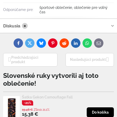
športové oblečenie, oblečenie pre voľný
Odporúčame pre:
čas
Diskusia
0
Facebook
Twitter
Bluesky
Pinterest
Reddit
LinkedIn
WhatsApp
E-
mail
Predchádzajúci
Nasledujúci produkt
produkt
Slovenské ruky vytvorili aj toto
oblečenie!
Šatka Gekon Camouflage Fall
-21%
19,48 €
Zľava 21.1%
Do košíka
15,38 €