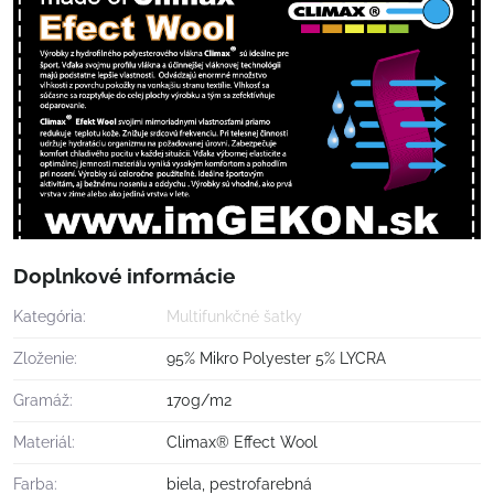
Doplnkové informácie
Kategória:
Multifunkčné šatky
Zloženie:
95% Mikro Polyester 5% LYCRA
Gramáž:
170g/m2
Materiál:
Climax® Effect Wool
Farba:
biela, pestrofarebná