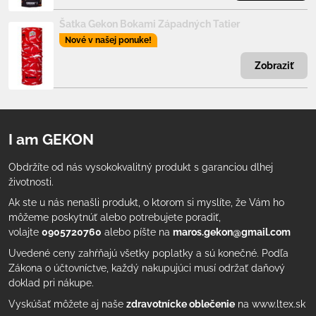
Šatka Gekon Bokami Západných Tatier
Nové v našej ponuke!
Zobraziť
I am GEKON
Obdržíte od nás vysokokvalitný produkt s garanciou dlhej
životnosti.
Ak ste u nás nenašli produkt, o ktorom si myslíte, že Vám ho
môžeme poskytnúť alebo potrebujete poradiť,
volajte
0905720760
alebo píšte na
maros.gekon@gmail.com
Uvedené ceny zahŕňajú všetky poplatky a sú konečné. Podľa
Zákona o účtovníctve, každý nakupujúci musí održať daňový
doklad pri nákupe.
Vyskúšať môžete aj naše
zdravotnícke oblečenie
na www.ltex.sk