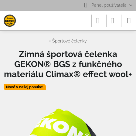
Panel používateľa
Športové čelenky
Zimná športová čelenka
GEKON® BGS z funkčného
materiálu Climax® effect wool+
Nové v našej ponuke!