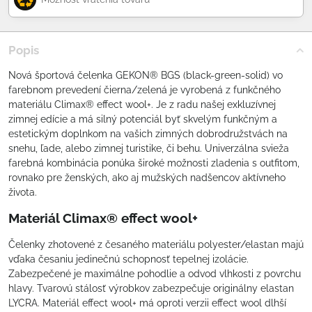
Popis
Nová športová čelenka GEKON® BGS (black-green-solid) vo
farebnom prevedení čierna/zelená je vyrobená z funkčného
materiálu Climax® effect wool+. Je z radu našej exkluzívnej
zimnej edície a má silný potenciál byť skvelým funkčným a
estetickým doplnkom na vašich zimných dobrodružstvách na
snehu, ľade, alebo zimnej turistike, či behu. Univerzálna svieža
farebná kombinácia ponúka široké možnosti zladenia s outfitom,
rovnako pre ženských, ako aj mužských nadšencov aktívneho
života.
Materiál Climax® effect wool+
Čelenky zhotovené z česaného materiálu polyester/elastan majú
vďaka česaniu jedinečnú schopnosť tepelnej izolácie.
Zabezpečené je maximálne pohodlie a odvod vlhkosti z povrchu
hlavy. Tvarovú stálosť výrobkov zabezpečuje originálny elastan
LYCRA. Materiál effect wool+ má oproti verzii effect wool dlhší