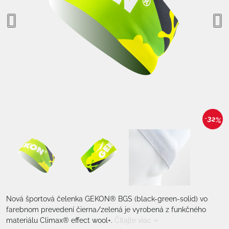
32%
Nová športová čelenka GEKON® BGS (black-green-solid) vo
farebnom prevedení čierna/zelená je vyrobená z funkčného
materiálu Climax® effect wool+.
Čítajte viac