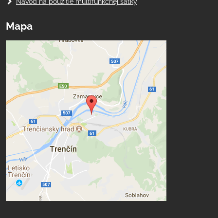
Návod na použitie multifunkčnej šatky
Mapa