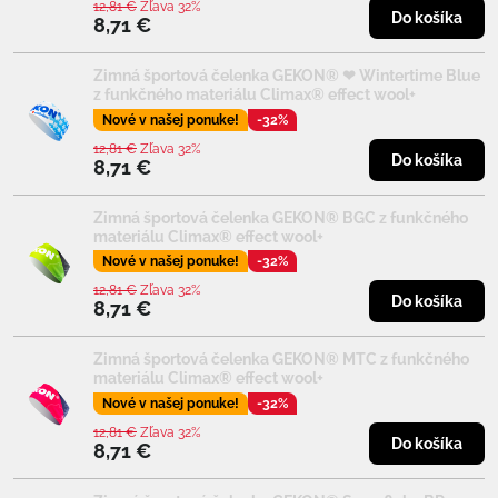
12,81 €
Zľava 32%
Do košíka
8,71 €
Zimná športová čelenka GEKON® ❤ Wintertime Blue
z funkčného materiálu Climax® effect wool+
Nové v našej ponuke!
-32%
12,81 €
Zľava 32%
Do košíka
8,71 €
Zimná športová čelenka GEKON® BGC z funkčného
materiálu Climax® effect wool+
Nové v našej ponuke!
-32%
12,81 €
Zľava 32%
Do košíka
8,71 €
Zimná športová čelenka GEKON® MTC z funkčného
materiálu Climax® effect wool+
Nové v našej ponuke!
-32%
12,81 €
Zľava 32%
Do košíka
8,71 €