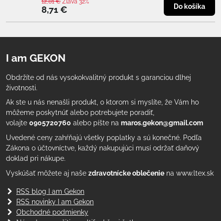
12,81 €
Zľava 32%
Do košíka
8,71 €
I am GEKON
Obdržíte od nás vysokokvalitný produkt s garanciou dlhej
životnosti.
Ak ste u nás nenašli produkt, o ktorom si myslíte, že Vám ho
môžeme poskytnúť alebo potrebujete poradiť,
volajte
0905720760
alebo píšte na
maros.gekon@gmail.com
Uvedené ceny zahŕňajú všetky poplatky a sú konečné. Podľa
Zákona o účtovníctve, každý nakupujúci musí održať daňový
doklad pri nákupe.
Vyskúšať môžete aj naše
zdravotnícke oblečenie
na www.ltex.sk
RSS blog I am Gekon
RSS novinky I am Gekon
Obchodné podmienky