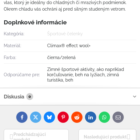
vlas, ktorý je ideálny do chladných či mrazivých podmienok.
Okrem chladu vás ochráni aj pred silným studeným vetrom.
Doplnkové informácie
Kategória:
Športové čelenky
Materiál:
Climax® effect wool+
Farba:
čierna/zelená
Zimné športové aktivity, ako napríklad
Odporúčame pre:
korčuľovanie, beh na lyžiach, zimná
turistika, beh
Diskusia
0
Facebook
Twitter
Bluesky
Pinterest
Reddit
LinkedIn
WhatsApp
E-
mail
Predchádzajúci
Nasledujúci produkt
produkt