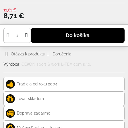
12,81 €
8,71 €
Do košíka
Otázka k produktu
Doručenia
Výrobca:
GEKON sport & work L-TEX com s.r.o.
Tradícia od roku 2004
Tovar skladom
Doprava zadarmo
Možnosť vrátenia tovaru