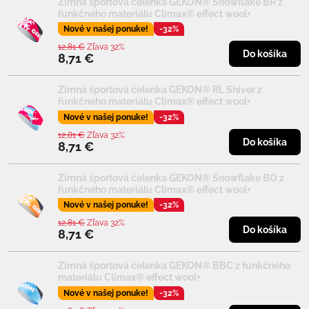
Zimná športová čelenka GEKON® Snowflake BR z
funkčného materiálu Climax® effect wool+
Nové v našej ponuke!
-32%
12,81 €
Zľava 32%
Do košíka
8,71 €
Zimná športová čelenka GEKON® RL Shiver z
funkčného materiálu Climax® effect wool+
Nové v našej ponuke!
-32%
12,81 €
Zľava 32%
Do košíka
8,71 €
Zimná športová čelenka GEKON® Snowflake BO z
funkčného materiálu Climax® effect wool+
Nové v našej ponuke!
-32%
12,81 €
Zľava 32%
Do košíka
8,71 €
Zimná športová čelenka GEKON® BBC z funkčného
materiálu Climax® effect wool+
Nové v našej ponuke!
-32%