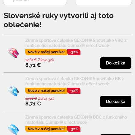
Slovenské ruky vytvorili aj toto
oblečenie!
Zimná športová čelenka GEKON® Snowflake VRO z
funkčného materiálu Climax® effect wool+
Nové v našej ponuke!
-32%
12,81 €
Zľava 32%
Do košíka
8,71 €
Zimná športová čelenka GEKON® Snowflake BB z
funkčného materiálu Climax® effect wool+
Nové v našej ponuke!
-32%
12,81 €
Zľava 32%
Do košíka
8,71 €
Zimná športová čelenka GEKON® DBC z funkčného
materiálu Climax® effect wool+
Nové v našej ponuke!
-32%