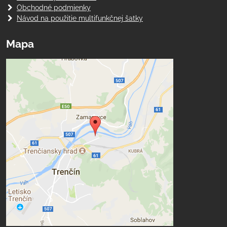
Obchodné podmienky
Návod na použitie multifunkčnej šatky
Mapa