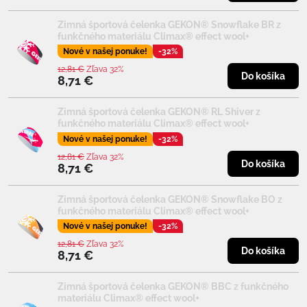
Zimná športová čelenka GEKON® Snowflake BR z
funkčného materiálu Climax® effect wool+
Nové v našej ponuke!
-32%
12,81 €
Zľava 32%
Do košíka
8,71 €
Zimná športová čelenka GEKON® RL Shiver z
funkčného materiálu Climax® effect wool+
Nové v našej ponuke!
-32%
12,81 €
Zľava 32%
Do košíka
8,71 €
Zimná športová čelenka GEKON® Snowflake BO z
funkčného materiálu Climax® effect wool+
Nové v našej ponuke!
-32%
12,81 €
Zľava 32%
Do košíka
8,71 €
Zimná športová čelenka GEKON® BBC z funkčného
materiálu Climax® effect wool+