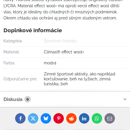
LYCRA. Materiál effect wool+ má oproti verzii effect wool dlhší
vlas, ktorý je ideálny do chladných či mrazivých podmienok.
Okrem chladu vás ochráni aj pred silným studeným vetrom.
Doplnkové informácie
Kategória:
Športové čelenky
Materiál:
Climax® effect wool+
Farba:
modrá
Zimné športové aktivity, ako napríklad
Odporúčame pre:
korčuľovanie, beh na lyžiach, zimná
turistika, beh
Diskusia
0
Facebook
Twitter
Bluesky
Pinterest
Reddit
LinkedIn
WhatsApp
E-
mail