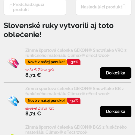
Predchádzajúci
Nasledujúci produkt
produkt
Slovenské ruky vytvorili aj toto
oblečenie!
Zimná športová čelenka GEKON® Snowflake VRO z
funkčného materiálu Climax® effect wool+
Nové v našej ponuke!
-32%
12,81 €
Zľava 32%
Do košíka
8,71 €
Zimná športová čelenka GEKON® Snowflake BB z
funkčného materiálu Climax® effect wool+
Nové v našej ponuke!
-32%
12,81 €
Zľava 32%
Do košíka
8,71 €
Zimná športová čelenka GEKON® BGS z funkčného
materiálu Climax® effect wool+