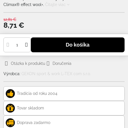
Climax® effect wool+.
Čítajte viac
12,81 €
8,71 €
Do košíka
Otázka k produktu
Doručenia
Výrobca:
GEKON sport & work L-TEX com s.r.o.
Tradícia od roku 2004
Tovar skladom
Doprava zadarmo