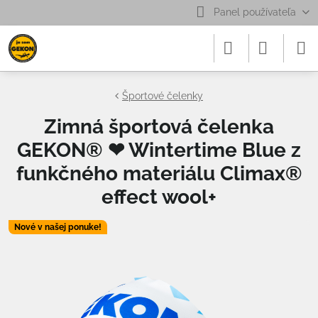
Panel používateľa
Športové čelenky
Zimná športová čelenka
GEKON® ❤ Wintertime Blue z
funkčného materiálu Climax®
effect wool+
Nové v našej ponuke!