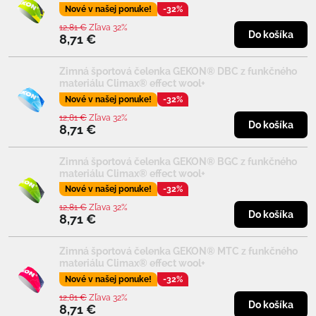
Nové v našej ponuke!
-32%
12,81 €
Zľava 32%
Do košíka
8,71 €
Zimná športová čelenka GEKON® DBC z funkčného
materiálu Climax® effect wool+
Nové v našej ponuke!
-32%
12,81 €
Zľava 32%
Do košíka
8,71 €
Zimná športová čelenka GEKON® BGC z funkčného
materiálu Climax® effect wool+
Nové v našej ponuke!
-32%
12,81 €
Zľava 32%
Do košíka
8,71 €
Zimná športová čelenka GEKON® MTC z funkčného
materiálu Climax® effect wool+
Nové v našej ponuke!
-32%
12,81 €
Zľava 32%
Do košíka
8,71 €