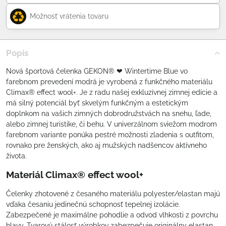
Možnosť vrátenia tovaru
Popis
Nová športová čelenka GEKON® ❤ Wintertime Blue vo
farebnom prevedení modrá je vyrobená z funkčného materiálu
Climax® effect wool+. Je z radu našej exkluzívnej zimnej edície a
má silný potenciál byť skvelým funkčným a estetickým
doplnkom na vašich zimných dobrodružstvách na snehu, ľade,
alebo zimnej turistike, či behu. V univerzálnom sviežom modrom
farebnom variante ponúka pestré možnosti zladenia s outfitom,
rovnako pre ženských, ako aj mužských nadšencov aktívneho
života.
Materiál Climax® effect wool+
Čelenky zhotovené z česaného materiálu polyester/elastan majú
vďaka česaniu jedinečnú schopnosť tepelnej izolácie.
Zabezpečené je maximálne pohodlie a odvod vlhkosti z povrchu
hlavy. Tvarovú stálosť výrobkov zabezpečuje originálny elastan