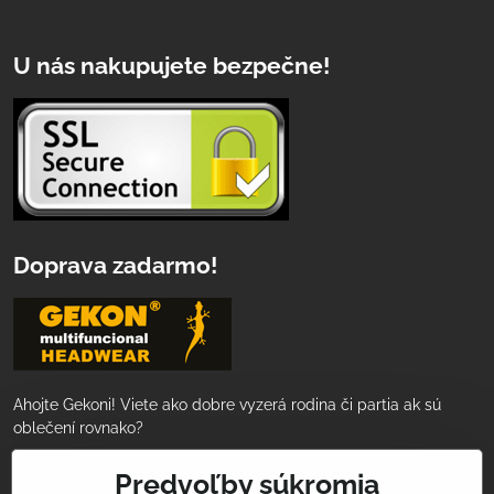
U nás nakupujete bezpečne!
Doprava zadarmo!
Ahojte Gekoni! Viete ako dobre vyzerá rodina či partia ak sú
oblečení rovnako?
Nakúpte za 50€ a tovar Vám doručíme
Predvoľby súkromia