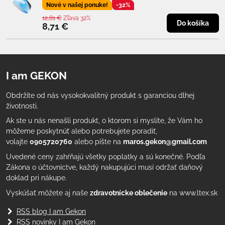
Nové v našej ponuke!
-32%
12,81 €
Zľava 32%
Do košíka
8,71 €
I am GEKON
Obdržíte od nás vysokokvalitný produkt s garanciou dlhej
životnosti.
Ak ste u nás nenašli produkt, o ktorom si myslíte, že Vám ho
môžeme poskytnúť alebo potrebujete poradiť,
volajte
0905720760
alebo píšte na
maros.gekon@gmail.com
Uvedené ceny zahŕňajú všetky poplatky a sú konečné. Podľa
Zákona o účtovníctve, každý nakupujúci musí održať daňový
doklad pri nákupe.
Vyskúšať môžete aj naše
zdravotnícke oblečenie
na www.ltex.sk
RSS blog I am Gekon
RSS novinky I am Gekon