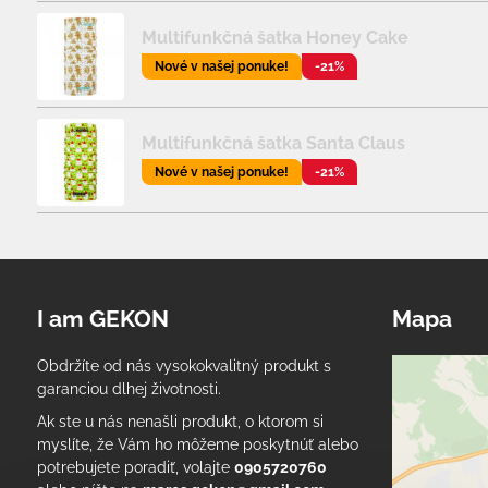
Multifunkčná šatka Honey Cake
Nové v našej ponuke!
-21%
Multifunkčná šatka Santa Claus
Nové v našej ponuke!
-21%
I am GEKON
Mapa
Obdržíte od nás vysokokvalitný produkt s
garanciou dlhej životnosti.
Ak ste u nás nenašli produkt, o ktorom si
myslíte, že Vám ho môžeme poskytnúť alebo
potrebujete poradiť, volajte
0905720760