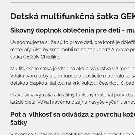
Detská multifunkčná šatka GE
Šikovný doplnok oblečenia pre deti - m
Uvedomujeme si, že sú to práve deti, pre ktoré je dôležit
materiály. Ako by sme mohli na ne zabudnúť! A práve pr
šatka GEKON Childlike.
Multifunkčné šatka je vhodná ako prvá vrstva v zime aleb
Vďaka tvaru tuby alebo tunela a elasticite materiálu sa 
detskou čiapkou, šatkou na krk, kuklou, čelenkou či bad
Práve šírka využitia a kvalitný funkčný materiál potvrdzu
každé dieťa. Vďka hravému dizajnu navyše vyčarí úsmev
Pot a vlhkosť sa odvádza z povrchu kož
šatky
Vlhkosť sa súčasne sa rozptyľuje do celej plochy tuby 