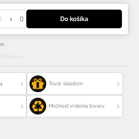
Do košíka
ia
X com s.r.o.
04
Tovar skladom
Možnosť vrátenia tovaru