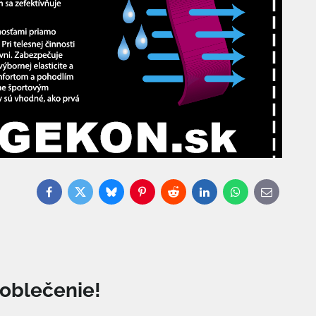
Facebook
Twitter
Bluesky
Pinterest
Reddit
LinkedIn
WhatsApp
E-
mail
o oblečenie!