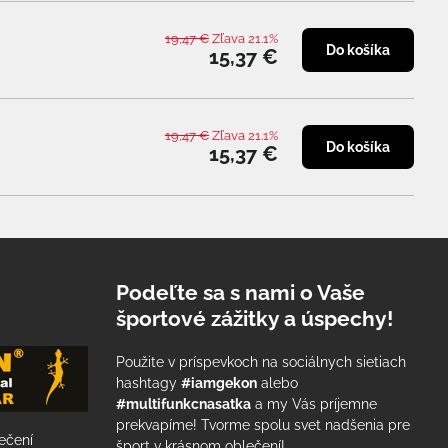
19,47 €
Zľava 21.1%
Do košíka
15,37 €
19,47 €
Zľava 21.1%
Do košíka
15,37 €
Podeľte sa s nami o Vaše
športové zážitky a úspechy!
Použite v príspevkoch na sociálnych sietiach
hashtagy
#iamgekon
alebo
#multifunkcnasatka
a my Vás príjemne
prekvapíme! Tvorme spolu svet nadšenia pre
lečení
šport v krásnom oblečení!