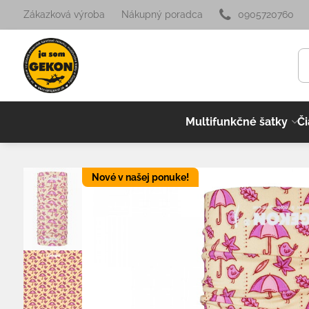
Zákazková výroba
Nákupný poradca
0905720760
Multifunkčné šatky
Či
Nové v našej ponuke!