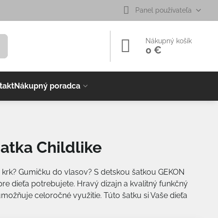
Panel používateľa
Nákupný košík
0 €
takt
Nákupný poradca
atka Childlike
a krk? Gumičku do vlasov? S detskou šatkou GEKON
 pre dieťa potrebujete. Hravý dizajn a kvalitný funkčný
možňuje celoročné využitie. Túto šatku si Vaše dieťa