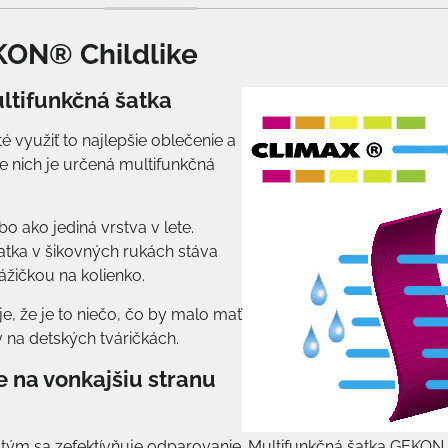
KON® Childlike
ultifunkčná šatka
é využiť to najlepšie oblečenie a
e nich je určená multifunkčná
o ako jediná vrstva v lete.
šatka v šikovných rukách stáva
ážičkou na kolienko.
je, že je to niečo, čo by malo mať
 na detských tváričkách.
e na vonkajšiu stranu
a tým sa zefektívňuje odparovanie. Multifunkčná šatka GEKON