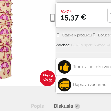
19,47 €
15,37 €
Otázka k produktu
Doručen
Výrobca:
GEKON sport & work L-TE
Tradícia od roku 20
19,47 €
21%
Doprava zadarmo
Popis
Diskusia
0