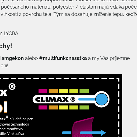
 z počesaného materiálu polyester / elastan majú vďaka poče
 vlhkosti z povrchu tela. Tým sa dosahuje zníženie tepu, keďž
an LYCRA.
chy!
iamgekon
alebo
#multifunkcnasatka
a my Vás príjemne
ení!