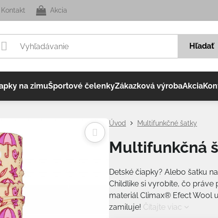
Kontakt
Akcia
Hľadať
apky na zimu
Športové čelenky
Zákazková výroba
Akcia
Kon
Úvod
Multifunkčné šatky
Multifunkčná š
Detské čiapky? Alebo šatku n
Childlike si vyrobíte, čo práve
materiál Climax® Efect Wool u
zamiluje!
Čítajte viac