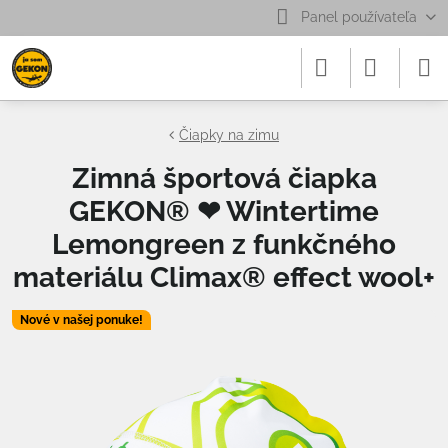
Panel používateľa
Čiapky na zimu
Zimná športová čiapka
GEKON® ❤ Wintertime
Lemongreen z funkčného
materiálu Climax® effect wool+
Nové v našej ponuke!