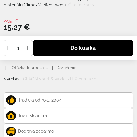
materiálu Climax® effect wool+.
Čítajte viac
22,55 €
15,27 €
Do košíka
Otázka k produktu
Doručenia
Výrobca:
GEKON sport & work L-TEX com s.r.o.
Tradícia od roku 2004
Tovar skladom
Doprava zadarmo