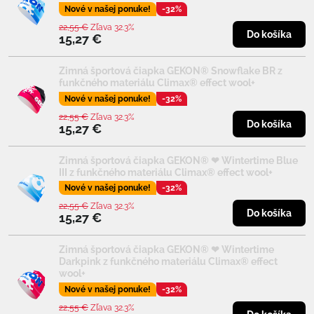
Nové v našej ponuke!
-32%
22,55 €
Zľava 32.3%
Do košíka
15,27 €
Zimná športová čiapka GEKON® Snowflake BR z
funkčného materiálu Climax® effect wool+
Nové v našej ponuke!
-32%
22,55 €
Zľava 32.3%
Do košíka
15,27 €
Zimná športová čiapka GEKON® ❤ Wintertime Blue
III z funkčného materiálu Climax® effect wool+
Nové v našej ponuke!
-32%
22,55 €
Zľava 32.3%
Do košíka
15,27 €
Zimná športová čiapka GEKON® ❤ Wintertime
Darkpink z funkčného materiálu Climax® effect
wool+
Nové v našej ponuke!
-32%
22,55 €
Zľava 32.3%