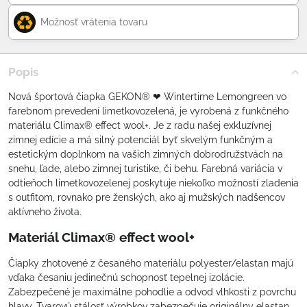
Možnosť vrátenia tovaru
Popis
Nová športová čiapka GEKON® ❤ Wintertime Lemongreen vo
farebnom prevedení limetkovozelená, je vyrobená z funkčného
materiálu Climax® effect wool+. Je z radu našej exkluzívnej
zimnej edície a má silný potenciál byť skvelým funkčným a
estetickým doplnkom na vašich zimných dobrodružstvách na
snehu, ľade, alebo zimnej turistike, či behu. Farebná variácia v
odtieňoch limetkovozelenej poskytuje niekoľko možností zladenia
s outfitom, rovnako pre ženských, ako aj mužských nadšencov
aktívneho života.
Materiál Climax® effect wool+
Čiapky zhotovené z česaného materiálu polyester/elastan majú
vďaka česaniu jedinečnú schopnosť tepelnej izolácie.
Zabezpečené je maximálne pohodlie a odvod vlhkosti z povrchu
hlavy. Tvarovú stálosť výrobkov zabezpečuje originálny elastan