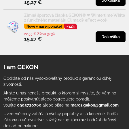
Do košíka
15,27 €
Zimná športová čiapka GEKON® ❤ Wintertime White
z funkčného materiálu Climax® effect wool+
Nové v našej ponuke!
-32%
22,55 €
Zľava 32.3%
Do košíka
15,27 €
I am GEKON
Obdržíte od nás vysokokvalitný produkt s garanciou dlhej
životnosti.
Ak ste u nás nenašli produkt, o ktorom si myslíte, že Vám ho
môžeme poskytnúť alebo potrebujete poradiť,
volajte
0905720760
alebo píšte na
maros.gekon@gmail.com
Uvedené ceny zahŕňajú všetky poplatky a sú konečné. Podľa
Zákona o účtovníctve, každý nakupujúci musí održať daňový
doklad pri nákupe.