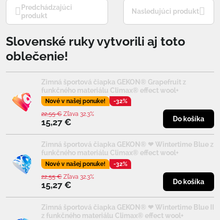
Predchádzajúci
Nasledujúci produkt
produkt
Slovenské ruky vytvorili aj toto
oblečenie!
Zimná športová čiapka GEKON® Grapefruit z
funkčného materiálu Climax® effect wool+
Nové v našej ponuke!
-32%
22,55 €
Zľava 32.3%
Do košíka
15,27 €
Zimná športová čiapka GEKON® ❤ Wintertime Blue z
funkčného materiálu Climax® effect wool+
Nové v našej ponuke!
-32%
22,55 €
Zľava 32.3%
Do košíka
15,27 €
Zimná športová čiapka GEKON® ❤ Wintertime Blue II
z funkčného materiálu Climax® effect wool+