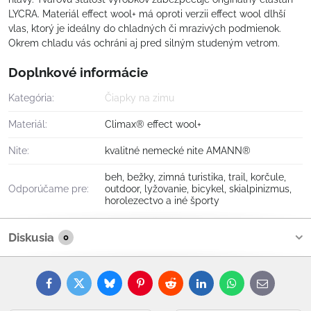
LYCRA. Materiál effect wool+ má oproti verzii effect wool dlhší
vlas, ktorý je ideálny do chladných či mrazivých podmienok.
Okrem chladu vás ochráni aj pred silným studeným vetrom.
Doplnkové informácie
Kategória:
Čiapky na zimu
Materiál:
Climax® effect wool+
Nite:
kvalitné nemecké nite AMANN®
beh, bežky, zimná turistika, trail, korčule,
Odporúčame pre:
outdoor, lyžovanie, bicykel, skialpinizmus,
horolezectvo a iné športy
Diskusia
0
Facebook
Twitter
Bluesky
Pinterest
Reddit
LinkedIn
WhatsApp
E-
mail