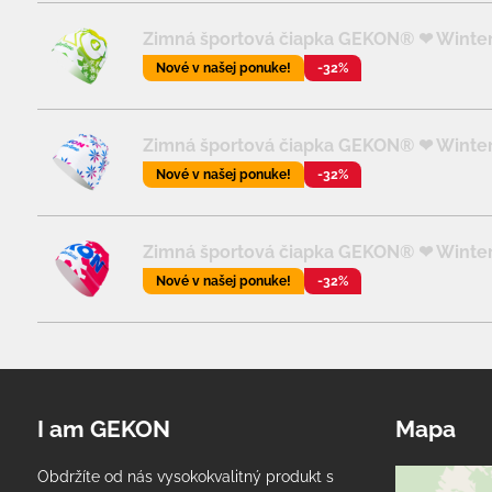
Zimná športová čiapka GEKON® ❤ Winter
Nové v našej ponuke!
-32%
Zimná športová čiapka GEKON® ❤ Wintert
Nové v našej ponuke!
-32%
Zimná športová čiapka GEKON® ❤ Wintert
Nové v našej ponuke!
-32%
I am GEKON
Mapa
Obdržíte od nás vysokokvalitný produkt s