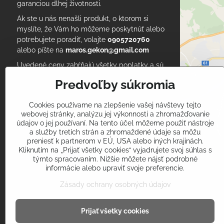
garanciou dlhej životnosti.
Ak ste u nás nenašli produkt, o ktorom si
myslíte, že Vám ho môžeme poskytnúť alebo
potrebujete poradiť, volajte
0905720760
alebo píšte na
maros.gekon@gmail.com
Uvedené ceny zahŕňajú všetky poplatky a sú
konečné. Podľa Zákona o účtovníctve, každý
Predvoľby súkromia
nakupujúci musí održať daňový doklad pri
nákupe.
Cookies používame na zlepšenie vašej návštevy tejto
Vyskúšať môžete aj naše
zdravotnícke
webovej stránky, analýzu jej výkonnosti a zhromažďovanie
oblečenie
na www.ltex.sk
údajov o jej používaní. Na tento účel môžeme použiť nástroje
a služby tretích strán a zhromaždené údaje sa môžu
preniesť k partnerom v EÚ, USA alebo iných krajinách.
RSS blog I am Gekon
Kliknutím na „Prijať všetky cookies“ vyjadrujete svoj súhlas s
RSS novinky I am Gekon
týmto spracovaním. Nižšie môžete nájsť podrobné
Obchodné podmienky
informácie alebo upraviť svoje preferencie.
Návod na použitie multifunkčnej šatky
Zásady ochrany osobných údajov
Prijať všetky cookies