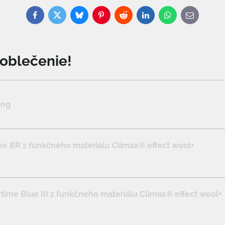
Facebook
Twitter
Bluesky
Pinterest
Reddit
LinkedIn
WhatsApp
E-
mail
o oblečenie!
ing
e BR z funkčného materiálu Climax® effect wool+
ime Blue III z funkčného materiálu Climax® effect wool+