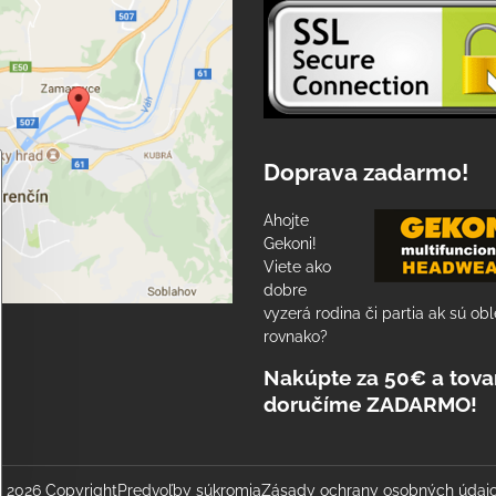
Doprava zadarmo!
Ahojte
Gekoni!
Viete ako
dobre
vyzerá rodina či partia ak sú ob
rovnako?
Nakúpte za 50€ a tova
doručíme ZADARMO!
©
2026
Copyright
Predvoľby súkromia
Zásady ochrany osobných údaj