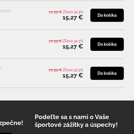
wool+
22,55 €
Zľava 32.3%
Do košíka
15,27 €
22,55 €
Zľava 32.3%
Do košíka
15,27 €
+
22,55 €
Zľava 32.3%
Do košíka
15,27 €
Podeľte sa s nami o Vaše
zpečne!
športové zážitky a úspechy!