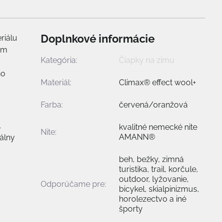
Doplnkové informácie
riálu
ým
Kategória:
Čiapky na zimu
ho
Materiál:
Climax® effect wool+
Farba:
červená/oranžová
.
kvalitné nemecké nite
Nite:
AMANN®
álny
beh, bežky, zimná
turistika, trail, korčule,
outdoor, lyžovanie,
Odporúčame pre:
bicykel, skialpinizmus,
horolezectvo a iné
športy