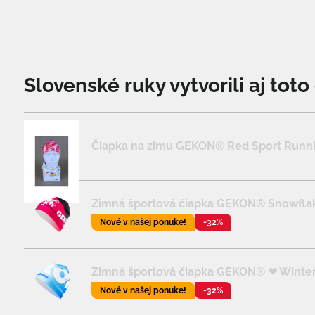
Slovenské ruky vytvorili aj tot
Čiapka na zimu GEKON® Red Sport Runn
Zimná športová čiapka GEKON® Snowflak
Nové v našej ponuke!
-32%
Zimná športová čiapka GEKON® ❤ Wintert
Nové v našej ponuke!
-32%