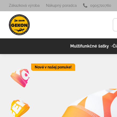
Zákazková výroba
Nákupný poradca
0905720760
Multifunkčné šatky
Či
Nové v našej ponuke!