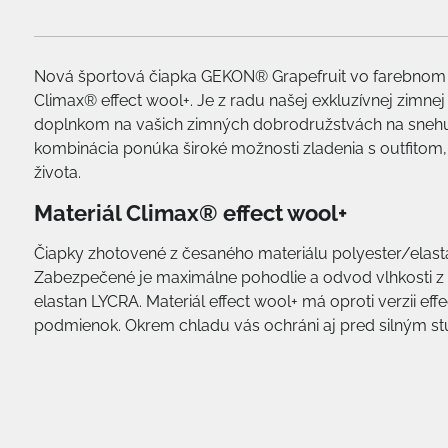
Nová športová čiapka GEKON® Grapefruit vo farebnom 
Climax® effect wool+. Je z radu našej exkluzívnej zimne
doplnkom na vašich zimných dobrodružstvách na snehu, ľ
kombinácia ponúka široké možnosti zladenia s outfitom
života.
Materiál Climax® effect wool+
Čiapky zhotovené z česaného materiálu polyester/elasta
Zabezpečené je maximálne pohodlie a odvod vlhkosti z 
elastan LYCRA. Materiál effect wool+ má oproti verzii eff
podmienok. Okrem chladu vás ochráni aj pred silným s