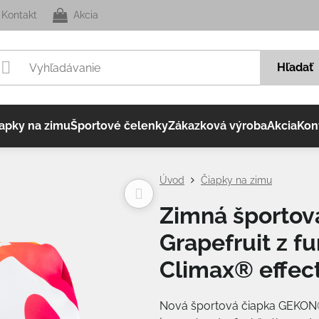
Kontakt
Akcia
Hľadať
apky na zimu
Športové čelenky
Zákazková výroba
Akcia
Kon
Úvod
Čiapky na zimu
Zimná športo
Grapefruit z f
Climax® effec
Nová športová čiapka GEKON®