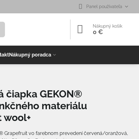
Panel používateľa
Nákupný košík
0 €
takt
Nákupný poradca
vá čiapka GEKON®
unkčného materiálu
t wool+
 Grapefruit vo farebnom prevedení červená/oranžová,