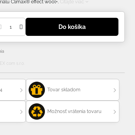
iálu Climax® effect wool+.
Čítajte viac
Do košíka
ia
X com s.r.o.
04
Tovar skladom
Možnosť vrátenia tovaru