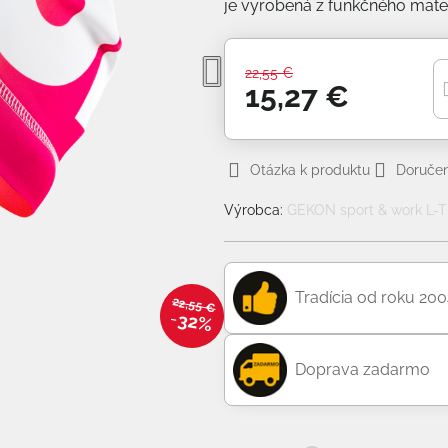
je vyrobená z funkčného mater
22,55 €
15,27 €
Otázka k produktu
Doručen
Výrobca:
GEKON sport & work L-TE
Tradícia od roku 20
22,55 €
32%
Doprava zadarmo