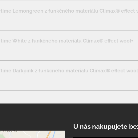
time Lemongreen z funkčného materiálu Climax® effect 
ime White z funkčného materiálu Climax® effect wool+
ime Darkpink z funkčného materiálu Climax® effect wool
U nás nakupujete be