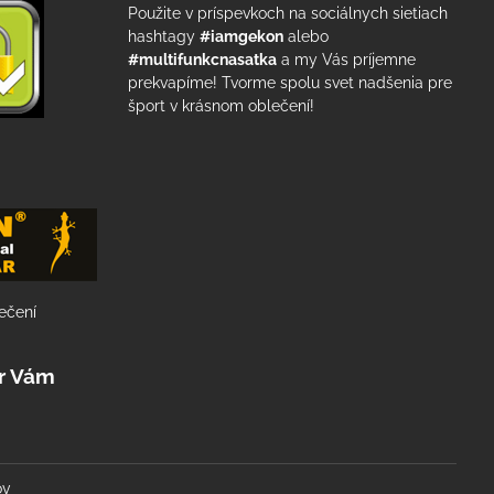
Použite v príspevkoch na sociálnych sietiach
hashtagy
#iamgekon
alebo
#multifunkcnasatka
a my Vás príjemne
prekvapíme! Tvorme spolu svet nadšenia pre
šport v krásnom oblečení!
lečení
r Vám
ov