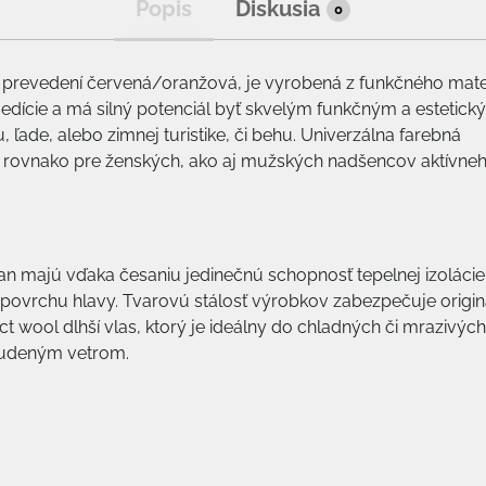
Popis
Diskusia
0
prevedení červená/oranžová, je vyrobená z funkčného mate
j edície a má silný potenciál byť skvelým funkčným a estetick
ade, alebo zimnej turistike, či behu. Univerzálna farebná
, rovnako pre ženských, ako aj mužských nadšencov aktívne
n majú vďaka česaniu jedinečnú schopnosť tepelnej izolácie
povrchu hlavy. Tvarovú stálosť výrobkov zabezpečuje origin
ect wool dlhší vlas, ktorý je ideálny do chladných či mrazivých
tudeným vetrom.