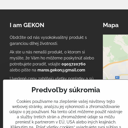
I am GEKON
Mapa
Obdržíte od nás vysokokvalitný produkt s
garanciou dlhej životnosti.
Ak ste u nás nenašli produkt, o ktorom si
myslíte, že Vám ho môžeme poskytnúť alebo
potrebujete poradiť, volajte
0905720760
alebo píšte na
maros.gekon@gmail.com
Uvedené ceny zahŕňajú všetky poplatky a sú
konečné. Podľa Zákona o účtovníctve, každý
Predvoľby súkromia
nakupujúci musí održať daňový doklad pri
nákupe.
Cookies používame na zlepšenie vašej návštevy tejto
Vyskúšať môžete aj naše
zdravotnícke
webovej stránky, analýzu jej výkonnosti a zhromažďovanie
oblečenie
na www.ltex.sk
údajov o jej používaní. Na tento účel môžeme použiť nástroje
a služby tretích strán a zhromaždené údaje sa môžu
preniesť k partnerom v EÚ, USA alebo iných krajinách.
RSS blog I am Gekon
Kliknutím na „Prijať všetky cookies“ vyjadrujete svoj súhlas s