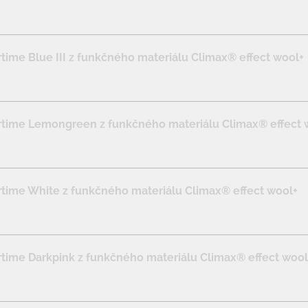
ime Blue III z funkčného materiálu Climax® effect wool+
time Lemongreen z funkčného materiálu Climax® effect 
ime White z funkčného materiálu Climax® effect wool+
ime Darkpink z funkčného materiálu Climax® effect wool