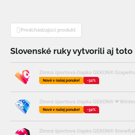
Predchádzajúci produkt
Slovenské ruky vytvorili aj tot
Zimná športová čiapka GEKON® Grapefrui
Nové v našej ponuke!
-32%
Zimná športová čiapka GEKON® ❤ Wintert
Nové v našej ponuke!
-32%
Zimná športová čiapka GEKON® Snowflak