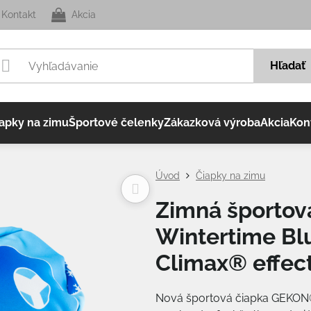
Kontakt
Akcia
Hľadať
apky na zimu
Športové čelenky
Zákazková výroba
Akcia
Kon
Úvod
Čiapky na zimu
Zimná športo
Wintertime Bl
Climax® effec
Nová športová čiapka GEKON®