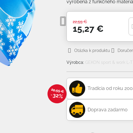
vyrobená z funkčného materiá
22,55 €
15,27 €
Otázka k produktu
Doručen
Výrobca:
GEKON sport & work L-TE
Tradícia od roku 20
22,55 €
32%
Doprava zadarmo