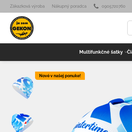
Zákazková výroba
Nákupný poradca
0905720760
Multifunkčné šatky
Či
Nové v našej ponuke!