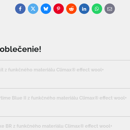
Facebook
Twitter
Bluesky
Pinterest
Reddit
LinkedIn
WhatsApp
E-
mail
o oblečenie!
t z funkčného materiálu Climax® effect wool+
ime Blue II z funkčného materiálu Climax® effect wool+
e BR z funkčného materiálu Climax® effect wool+