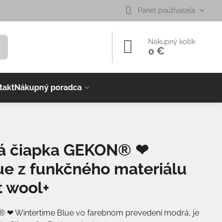
Panel používateľa
Nákupný košík
0 €
takt
Nákupný poradca
vá čiapka GEKON® ❤
ue z funkčného materiálu
t wool+
 ❤ Wintertime Blue vo farebnom prevedení modrá, je