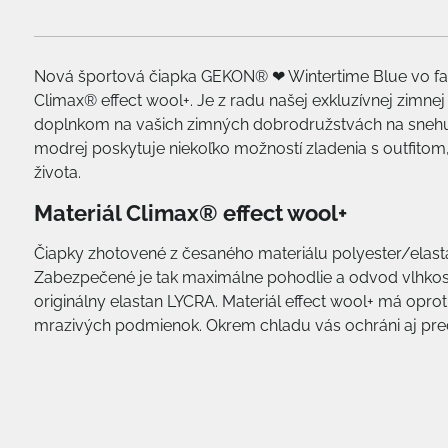
Nová športová čiapka GEKON® ❤ Wintertime Blue vo fa
Climax® effect wool+. Je z radu našej exkluzívnej zimne
doplnkom na vašich zimných dobrodružstvách na snehu, ľa
modrej poskytuje niekoľko možností zladenia s outfito
života.
Materiál Climax® effect wool+
Čiapky zhotovené z česaného materiálu polyester/elasta
Zabezpečené je tak maximálne pohodlie a odvod vlhkost
originálny elastan LYCRA. Materiál effect wool+ má oproti 
mrazivých podmienok. Okrem chladu vás ochráni aj pr