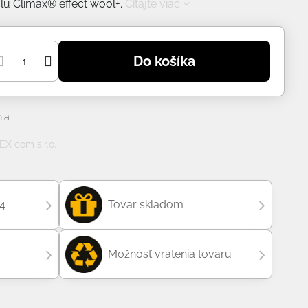
lu Climax® effect wool+.
Čítajte viac
Do košíka
ia
X com s.r.o.
04
Tovar skladom
Možnosť vrátenia tovaru