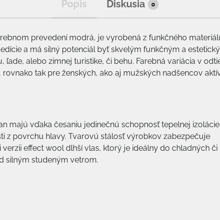
Popis
Diskusia
0
rebnom prevedení modrá, je vyrobená z funkčného materiál
j edície a má silný potenciál byť skvelým funkčným a estetick
de, alebo zimnej turistike, či behu. Farebná variácia v odt
m, rovnako tak pre ženských, ako aj mužských nadšencov akt
n majú vďaka česaniu jedinečnú schopnosť tepelnej izolácie
i z povrchu hlavy. Tvarovú stálosť výrobkov zabezpečuje
verzii effect wool dlhší vlas, ktorý je ideálny do chladných či
ed silným studeným vetrom.