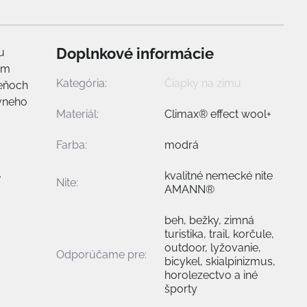
Doplnkové informácie
u
ým
Kategória:
Čiapky na zimu
ieňoch
ívneho
Materiál:
Climax® effect wool+
Farba:
modrá
.
kvalitné nemecké nite
Nite:
AMANN®
beh, bežky, zimná
turistika, trail, korčule,
outdoor, lyžovanie,
Odporúčame pre:
bicykel, skialpinizmus,
horolezectvo a iné
športy