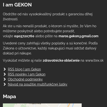
I am GEKON
Obdržíte od nás vysokokvalitný produkt s garanciou dlhej
životnosti.
Ak ste u nás nenašli produkt, o ktorom si myslíte, že Vám ho
môžeme poskytnúť alebo potrebujete poradiť,
volajte
0905720760
alebo píšte na
maros.gekon@gmail.com
Uvedené ceny zahŕňajú všetky poplatky a sú konečné. Podľa
Zákona o účtovníctve, každý nakupujúci musí održať daňový
doklad pri nákupe.
Vyskúšať môžete aj naše
zdravotnícke oblečenie
na www.ltex.sk
RSS blog I am Gekon
RSS novinky I am Gekon
Obchodné podmienky
Návod na použitie multifunkčnej šatky
Mapa