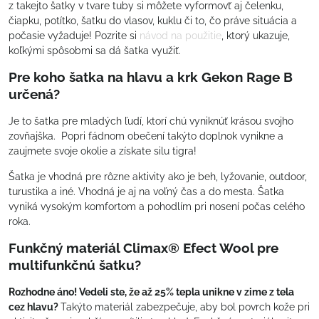
z takejto šatky v tvare tuby si môžete vyformovť aj čelenku,
čiapku, potítko, šatku do vlasov, kuklu či to, čo práve situácia a
počasie vyžaduje! Pozrite si
návod na použitie
, ktorý ukazuje,
koľkými spôsobmi sa dá šatka využiť.
Pre koho šatka na hlavu a krk Gekon Rage B
určená?
Je to šatka pre mladých ľudí, ktorí chú vyniknúť krásou svojho
zovňajška. Popri fádnom obečení takýto doplnok vynikne a
zaujmete svoje okolie a získate silu tigra!
Šatka je vhodná pre rôzne aktivity ako je beh, lyžovanie, outdoor,
turustika a iné. Vhodná je aj na voľný čas a do mesta. Šatka
vyniká vysokým komfortom a pohodlím pri nosení počas celého
roka.
Funkčný materiál Climax® Efect Wool pre
multifunkčnú šatku?
Rozhodne áno!
Vedeli ste, že až 25% tepla unikne v zime z tela
cez hlavu?
Takýto materiál zabezpečuje, aby bol povrch kože pri