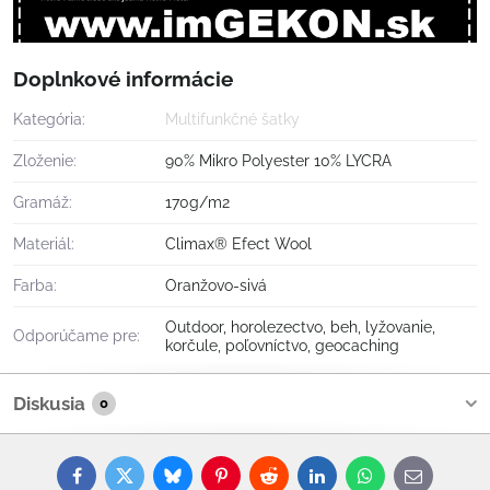
Doplnkové informácie
Kategória:
Multifunkčné šatky
Zloženie:
90% Mikro Polyester 10% LYCRA
Gramáž:
170g/m2
Materiál:
Climax® Efect Wool
Farba:
Oranžovo-sivá
Outdoor, horolezectvo, beh, lyžovanie,
Odporúčame pre:
korčule, poľovníctvo, geocaching
Diskusia
0
Facebook
Twitter
Bluesky
Pinterest
Reddit
LinkedIn
WhatsApp
E-