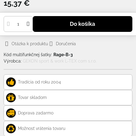
15,37 €
Do košíka
Otázka k produktu
Doručenia
Kód multifunkčnej šatky:
Rage-B-3
Výrobca:
GEKON sport & work L-TEX com s.r.o.
Tradícia od roku 2004
Tovar skladom
Doprava zadarmo
Možnosť vrátenia tovaru