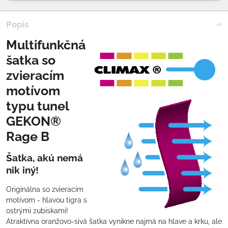
Popis
Multifunkčná
šatka so
zvieracím
motívom
typu tunel
GEKON®
Rage B
Šatka, akú nemá
nik iný!
Originálna so zvieracím
motívom - hlavou tigra s
ostrými zubiskami!
Atraktívna oranžovo-sivá šatka vynikne najmä na hlave a krku, ale