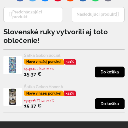
mail
Predchádzajúci
Nasledujúci produkt
produkt
Slovenské ruky vytvorili aj toto
oblečenie!
Šatka Gekon Social
Nové v našej ponuke!
-21%
19,47 €
Zľava 21.1%
Do košíka
15,37 €
Šatka Gekon Honor A
Nové v našej ponuke!
-21%
19,47 €
Zľava 21.1%
Do košíka
15,37 €