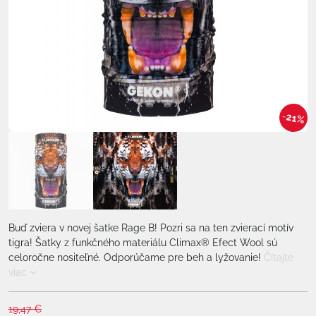
21%
Buď zviera v novej šatke Rage B! Pozri sa na ten zvierací motív
tigra! Šatky z funkčného materiálu Climax® Efect Wool sú
celoročne nositeľné. Odporúčame pre beh a lyžovanie!
Čítajte
viac
19,47 €