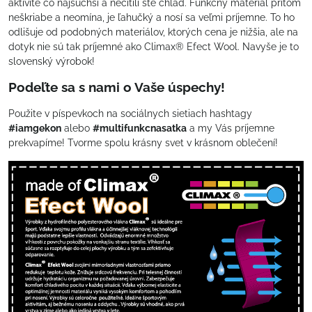
aktivite čo najsuchší a necítili ste chlad. Funkčný materiál pritom
neškriabe a neomína, je ľahučký a nosí sa veľmi príjemne. To ho
odlišuje od podobných materiálov, ktorých cena je nižšia, ale na
dotyk nie sú tak príjemné ako Climax® Efect Wool. Navyše je to
slovenský výrobok!
Podeľte sa s nami o Vaše úspechy!
Použite v píspevkoch na sociálnych sietiach hashtagy
#iamgekon
alebo
#multifunkcnasatka
a my Vás príjemne
prekvapíme! Tvorme spolu krásny svet v krásnom oblečení!