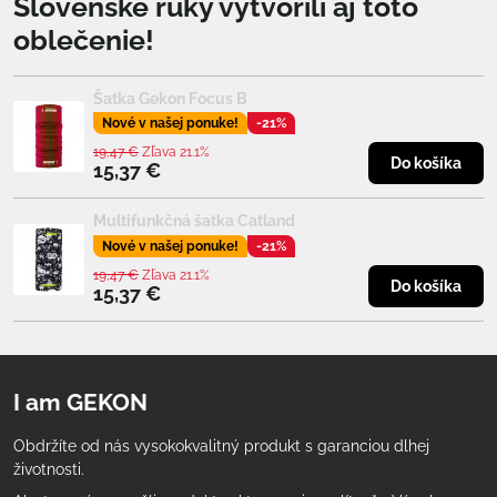
Slovenské ruky vytvorili aj toto
oblečenie!
Šatka Gekon Focus B
Nové v našej ponuke!
-21%
19,47 €
Zľava 21.1%
Do košíka
15,37 €
Multifunkčná šatka Catland
Nové v našej ponuke!
-21%
19,47 €
Zľava 21.1%
Do košíka
15,37 €
I am GEKON
Obdržíte od nás vysokokvalitný produkt s garanciou dlhej
životnosti.