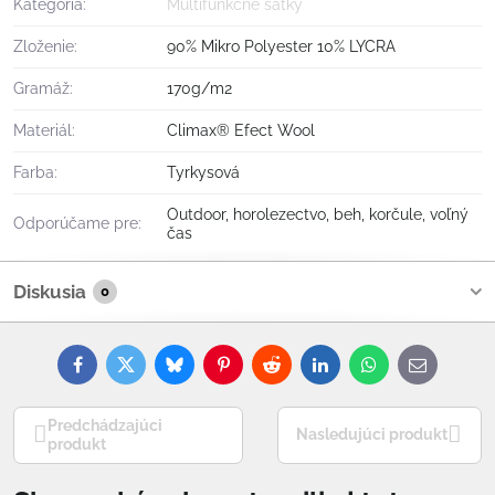
Kategória:
Multifunkčné šatky
Zloženie:
90% Mikro Polyester 10% LYCRA
Gramáž:
170g/m2
Materiál:
Climax® Efect Wool
Farba:
Tyrkysová
Outdoor, horolezectvo, beh, korčule, voľný
Odporúčame pre:
čas
Diskusia
0
Facebook
Twitter
Bluesky
Pinterest
Reddit
LinkedIn
WhatsApp
E-
mail
Predchádzajúci
Nasledujúci produkt
produkt