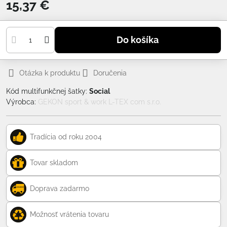
15,37 €
Do košíka
Otázka k produktu
Doručenia
Kód multifunkčnej šatky:
Social
Výrobca:
GEKON sport & work L-TEX com s.r.o.
Tradícia od roku 2004
Tovar skladom
Doprava zadarmo
Možnosť vrátenia tovaru