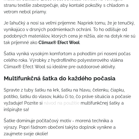
stranu textílie zabezpečuje, aby kontakt pokožky s chladom a
vetrom nebol priamy.
Je ľahučký a nosí sa veľmi príjemne. Napriek tomu, že je tenučký,
vynikajúco v drsných podmienkach ochráni. To ho odlišuje od
podobných materiálov, ktorých cena je nižšia, ale na dotyk nie sú
tak príjemné ako
Climax® Efect Wool
.
Šatka vyniká vysokým komfortom a pohodlím pri nosení počas
celého roka. Výrobky z hydrofilného polyesterového vlákna
Climax® Efect Wool sú ideálne pre outdoorové aktivity.
Multifunkčná šatka do každého počasia
Spravte z tuby šatku na krk, šatku na hlavu, čelenku, čiapku,
potítko, šatku do vlasov, kuklu či to, čo práve situácia a počasie
vyžaduje! Pozrite si
návod na použitie
multifunkčnej šatky a
inšpirujte sa!
Šatke dominuje počítačový motív - morená technika a
výrazy. Popri fádnom obečení takýto doplnok vynikne a
zaujmete svoje okolie!