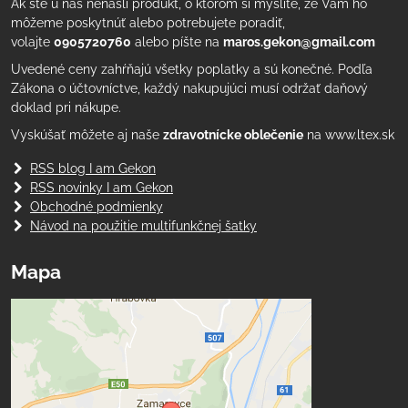
Ak ste u nás nenašli produkt, o ktorom si myslíte, že Vám ho
môžeme poskytnúť alebo potrebujete poradiť,
volajte
0905720760
alebo píšte na
maros.gekon@gmail.com
Uvedené ceny zahŕňajú všetky poplatky a sú konečné. Podľa
Zákona o účtovníctve, každý nakupujúci musí održať daňový
doklad pri nákupe.
Vyskúšať môžete aj naše
zdravotnícke oblečenie
na www.ltex.sk
RSS blog I am Gekon
RSS novinky I am Gekon
Obchodné podmienky
Návod na použitie multifunkčnej šatky
Mapa