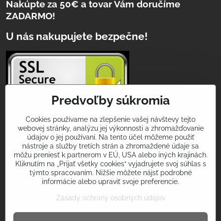
Nakúpte za 50€ a tovar Vám doručíme
ZADARMO!
U nás nakupujete bezpečne!
Predvoľby súkromia
Cookies používame na zlepšenie vašej návštevy tejto
webovej stránky, analýzu jej výkonnosti a zhromažďovanie
Podeľte sa s nami o Vaše športové zážitky
údajov o jej používaní. Na tento účel môžeme použiť
a úspechy!
nástroje a služby tretích strán a zhromaždené údaje sa
môžu preniesť k partnerom v EÚ, USA alebo iných krajinách.
Použite v príspevkoch na sociálnych sietiach hashtagy
Kliknutím na „Prijať všetky cookies“ vyjadrujete svoj súhlas s
týmto spracovaním. Nižšie môžete nájsť podrobné
#iamgekon
alebo
#multifunkcnasatka
a my Vás príjemne
informácie alebo upraviť svoje preferencie.
prekvapíme! Tvorme spolu svet nadšenia pre šport v krásnom
oblečení!
Zásady ochrany osobných údajov