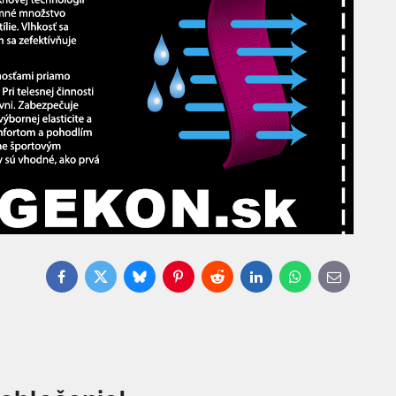
Facebook
Twitter
Bluesky
Pinterest
Reddit
LinkedIn
WhatsApp
E-
mail