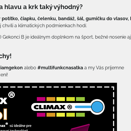
a hlavu a krk taký výhodný?
y
potítko, čiapku, čelenku, bandáž, šál, gumičku do vlasov, 
ej chvíli a klimatických podmienkach hodí.
 Gekonci B je ideálnym doplnkom na šport, bežné nosenie aj
chy!
iamgekon
alebo
#multifunkcnasatka
a my Vás príjemne
ení!