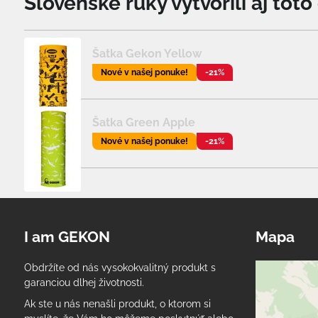
Slovenské ruky vytvorili aj tot
Šatka Gekon Yellow
Nové v našej ponuke!
-21%
Šatka Green Apple
Nové v našej ponuke!
-21%
I am GEKON
Mapa
Obdržíte od nás vysokokvalitný produkt s
garanciou dlhej životnosti.
Ak ste u nás nenašli produkt, o ktorom si