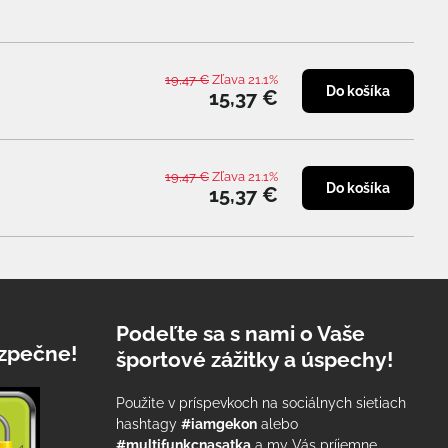
19,47 €
Zľava 21.1%
Do košíka
15,37 €
19,47 €
Zľava 21.1%
Do košíka
15,37 €
Podeľte sa s nami o Vaše
zpečne!
športové zážitky a úspechy!
Použite v príspevkoch na sociálnych sietiach
hashtagy
#iamgekon
alebo
#multifunkcnasatka
a my Vás príjemne