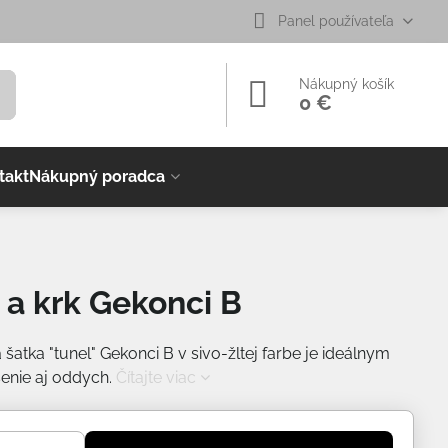
Panel používateľa
Nákupný košík
0 €
takt
Nákupný poradca
 a krk Gekonci B
šatka "tunel" Gekonci B v sivo-žltej farbe je ideálnym
enie aj oddych.
Čítajte viac