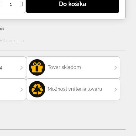
Do košíka
ia
X com s.r.o.
04
Tovar skladom
Možnosť vrátenia tovaru