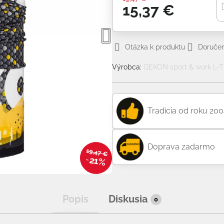
15,37 €
Otázka k produktu
Doručen
Výrobca:
GEKON sport & work L-TE
Tradícia od roku 20
Doprava zadarmo
19,47 €
21%
Popis
Diskusia
0