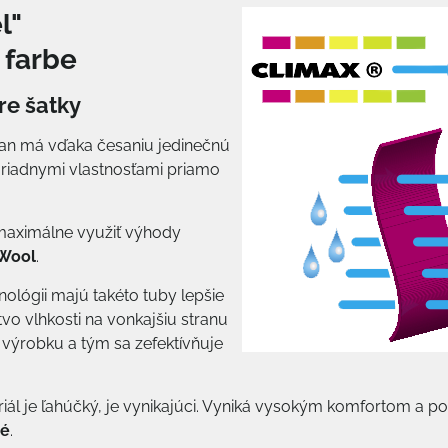
l"
 farbe
re šatky
tan má vďaka česaniu jedinečnú
moriadnymi vlastnosťami priamo
 maximálne využiť výhody
 Wool
.
nológii majú takéto tuby lepšie
o vlhkosti na vonkajšiu stranu
y výrobku a tým sa zefektívňuje
riál je ľahúčký, je vynikajúci. Vyniká vysokým komfortom a p
né
.