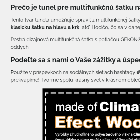
Prečo je tunel pre multifunkčnú šatku n
Tento tvar tunela umožňuje spraviť z multifunkčnej šatk
klasicku šatku
na hlavu a krk
, atď. Hocičo, čo sa v dan
Pestrá dizajnová multifunkčná šatka s potlačou GEKON®
oddych.
Podeľte sa s nami o Vaše zážitky a úspe
Použite v príspevkoch na sociálnych sietiach hashtagy
#
prekvapíme! Tvorme spolu krásny svet v krásnom obleč