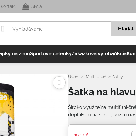
Kontakt
Akcia
Hľadať
apky na zimu
Športové čelenky
Zákazková výroba
Akcia
Kon
Úvod
Multifunkčné šatky
Šatka na hlavu
Široko využiteľná multifunkčná 
doplnkom na šport, bežné nos
19,47 €