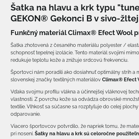
Šatka na hlavu a krk typu "tune
GEKON® Gekonci B v sivo-žltej
Funkčný materiál Climax® Efect Wool p
Šatka zhotovená z česaného materiálu polyester / elas
schopnosť tepelnej izolácie. Tento materiál svojimi mi
redukuje teplotu kože a znižuje srdcovú frekvenciu.
Športovci nám poradili ako dosiahnuť optimálny strih a
slovenskej značky textilných materiálov
Climax® Efect
Vďaka svojmu profilu vlákna a účinnejšej vláknovej tech
vlastnosti. Z povrchu kože sa odvádza obrovské množstv
textílie. Vlhkosť sa súčasne sa rozptyľuje do celej ploch
odparovanie.
Viacero športovcov potvrdilo, že napriek tomu, že mate
pri nosení.
Šatky na hlavu a krk sú celoročne použiteľ