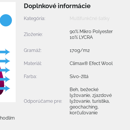
Doplnkové informácie
Kategória:
Multifunkčné šatky
90% Mikro Polyester
Zloženie:
10% LYCRA
Gramáž:
170g/m2
Materiál:
Climax® Efect Wool
Farba:
Sivo-žltá
Beh, bežecké
lyžovanie, zjazdové
Odporúčame pre:
lyžovanie, turistika,
geochaching,
korčuľovanie
ohodlím