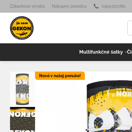
Zákazková výroba
Nákupný poradca
0905720760
Multifunkčné šatky
Či
Nové v našej ponuke!