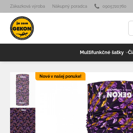
Zákazková výroba
Nákupný poradca
0905720760
Multifunkčné šatky
Či
Nové v našej ponuke!