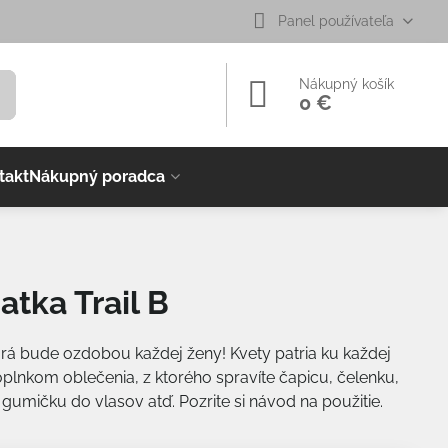
Panel používateľa
Nákupný košík
0 €
takt
Nákupný poradca
atka Trail B
orá bude ozdobou každej ženy! Kvety patria ku každej
oplnkom oblečenia, z ktorého spravíte čapicu, čelenku,
, gumičku do vlasov atď. Pozrite si návod na použitie.