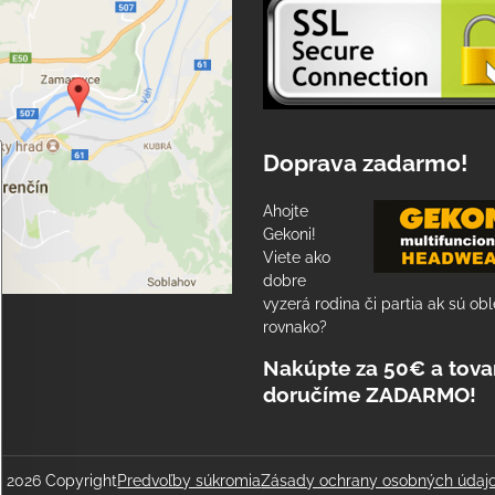
Doprava zadarmo!
Ahojte
Gekoni!
Viete ako
dobre
vyzerá rodina či partia ak sú ob
rovnako?
Nakúpte za 50€ a tova
doručíme ZADARMO!
©
2026
Copyright
Predvoľby súkromia
Zásady ochrany osobných údaj