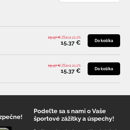
19,47 €
Zľava 21.1%
Do košíka
15,37 €
19,47 €
Zľava 21.1%
Do košíka
15,37 €
Podeľte sa s nami o Vaše
zpečne!
športové zážitky a úspechy!