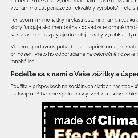
Zamerali sme sa pri výbere materiálu práve na kvalitu, 
význam má dať peniaze za nekvalitný výrobok? Preto sm
Ten svojimi mimoriadnymi vlastnosťami priamo redukuje t
ktorý funguje ako membrána - odvádza enormné množstvo
sa súčasne sa rozptyľuje do celej plochy výrobku a tým
Viacero športovcov potvrdilo, že napriek tomu, že mate
pri nosení. Preto ho odporúčame na celoročné nosenie pri 
mnohé iné.
Podeľte sa s nami o Vaše zážitky a úspe
Použite v príspevkoch na sociálnych sietiach hashtagy
#
prekvapíme! Tvorme spolu krásny svet v krásnom obleč