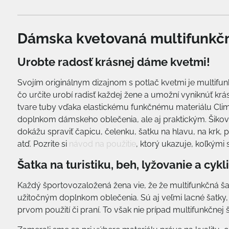
Dámska kvetovaná multifunkčn
Urobte radosť krásnej dáme kvetmi!
Svojím originálnym dizajnom s potlač kvetmi je multifun
čo určite urobí radisť každej žene a umožní vyniknúť krás
tvare tuby vďaka elastickému funkčnému materiálu Clim
doplnkom dámskeho oblečenia, ale aj praktickým. Šikovn
dokážu spraviť čapicu, čelenku, šatku na hlavu, na krk, 
atď. Pozrite si
návod na použitie
, ktorý ukazuje, koľkými
Šatka na turistiku, beh, lyžovanie a cykl
Každý športovozaložená žena vie, že že multifunkčná š
užitočným doplnkom oblečenia. Sú aj veľmi lacné šatky, k
prvom použití či praní. To však nie prípad multifunkčnej 