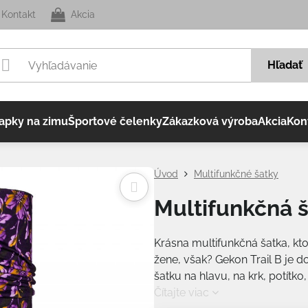
Kontakt
Akcia
Hľadať
apky na zimu
Športové čelenky
Zákazková výroba
Akcia
Kon
Úvod
Multifunkčné šatky
Multifunkčná š
Krásna multifunkčná šatka, kt
žene, však? Gekon Trail B je d
šatku na hlavu, na krk, potítko
Čítajte viac