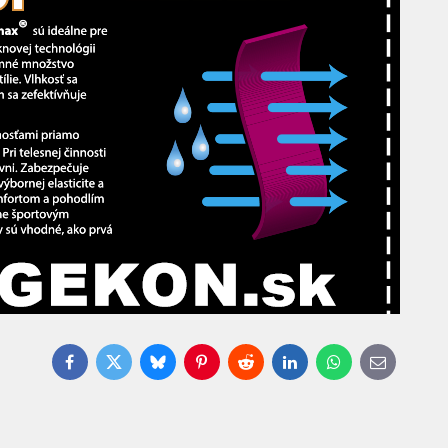
Facebook
Twitter
Bluesky
Pinterest
Reddit
LinkedIn
WhatsApp
E-
mail