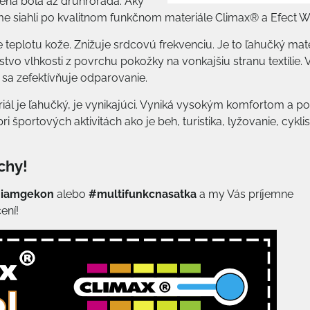
cena bola až druhroradá. Aký
e siahli po kvalitnom funkčnom materiále Climax® a Efect W
eplotu kože. Znižuje srdcovú frekvenciu. Je to ľahučký mate
 vlhkosti z povrchu pokožky na vonkajšiu stranu textílie. 
 sa zefektívňuje odparovanie.
riál je ľahučký, je vynikajúci. Vyniká vysokým komfortom a p
športových aktivitách ako je beh, turistika, lyžovanie, cyklis
chy!
iamgekon
alebo
#multifunkcnasatka
a my Vás príjemne
ení!