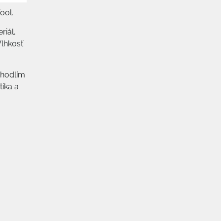
ool.
riál,
Vlhkosť
ohodlím
tika a