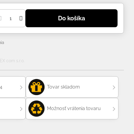
Do košíka
ia
X com s.r.o.
04
Tovar skladom
Možnosť vrátenia tovaru