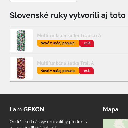
Slovenské ruky vytvorili aj tot
Multifunkčná šatka Tropico A
Nové v našej ponuke!
-21%
Multifunkčná šatka Trail A
Nové v našej ponuke!
-21%
I am GEKON
Mapa
Obdržíte od nás vysokokvalitný produkt s
garanciou dlhej životnosti.