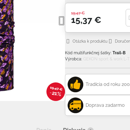
19,47 €
15,37 €
Otázka k produktu
Doručen
Kód multifunkčnej šatky:
Trail-B
Výrobca:
GEKON sport & work L-TE
Tradícia od roku 20
19,47 €
21%
Doprava zadarmo