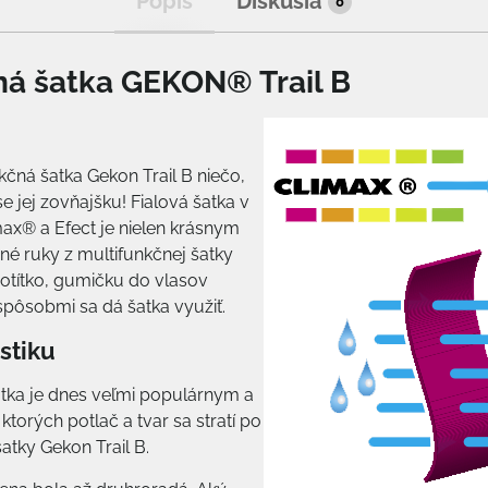
Popis
Diskusia
0
á šatka GEKON® Trail B
kčná šatka Gekon Trail B niečo,
e jej zovňajšku! Fialová šatka v
ax® a Efect je nielen krásnym
é ruky z multifunkčnej šatky
potítko, gumičku do vlasov
 spôsobmi sa dá šatka využiť.
istiku
atka je dnes veľmi populárnym a
torých potlač a tvar sa stratí po
šatky Gekon Trail B.