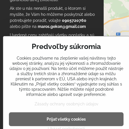
Ak ste u nás nenašli produkt, o ktorom si
myslíte, že Vám ho môžeme poskytnúť alebo
potrebujete poradiť, volajte
0905720760
alebo píšte na
maros.gekon@gmail.com
Uvedené ceny zahŕňajú všetky poplatky a sú
konečné. Podľa Zákona o účtovníctve, každý
Predvoľby súkromia
nakupujúci musí održať daňový doklad pri
nákupe.
Cookies používame na zlepšenie vašej návštevy tejto
Vyskúšať môžete aj naše
zdravotnícke
webovej stránky, analýzu jej výkonnosti a zhromažďovanie
oblečenie
na www.ltex.sk
údajov o jej používaní. Na tento účel môžeme použiť nástroje
a služby tretích strán a zhromaždené údaje sa môžu
preniesť k partnerom v EÚ, USA alebo iných krajinách.
RSS blog I am Gekon
Kliknutím na „Prijať všetky cookies“ vyjadrujete svoj súhlas s
RSS novinky I am Gekon
týmto spracovaním. Nižšie môžete nájsť podrobné
Obchodné podmienky
informácie alebo upraviť svoje preferencie.
Návod na použitie multifunkčnej šatky
Zásady ochrany osobných údajov
Prijať všetky cookies
Ukázať podrobnosti