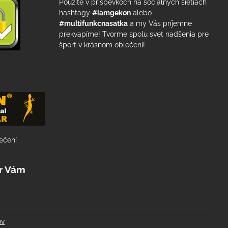
Použite v príspevkoch na sociálnych sietiach
hashtagy
#iamgekon
alebo
#multifunkcnasatka
a my Vás príjemne
prekvapíme! Tvorme spolu svet nadšenia pre
šport v krásnom oblečení!
lečení
r Vám
ov