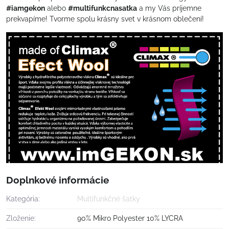
#iamgekon
alebo
#multifunkcnasatka
a my Vás príjemne
prekvapíme! Tvorme spolu krásny svet v krásnom oblečení!
Doplnkové informácie
Kategória:
Multifunkčné šatky
Zloženie:
90% Mikro Polyester 10% LYCRA