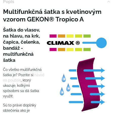
Popis
Multifunkčná šatka s kvetinovým
vzorom GEKON® Tropico A
Šatka do vlasov,
na hlavu, na krk,
čapica, čelenka,
bandáž -
multifunkčná
šatka
Čo všetko multifunkčná
šatka je? Pozrite si
návod
na použitie
, ktorý
ukazuje, koľkými
spôsobmi sa dá šatka
využiť.
Sú to práve doplnky
oblečenia ako je