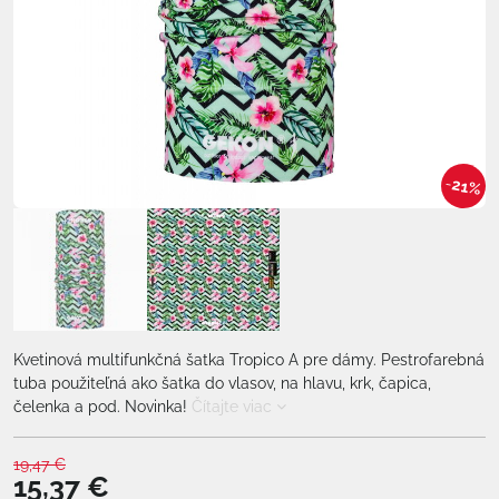
21%
Kvetinová multifunkčná šatka Tropico A pre dámy. Pestrofarebná
tuba použiteľná ako šatka do vlasov, na hlavu, krk, čapica,
čelenka a pod. Novinka!
Čítajte viac
19,47 €
15,37 €