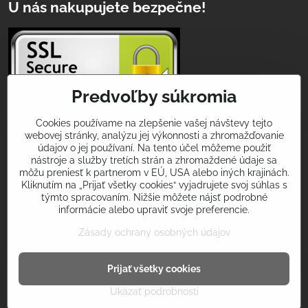
U nás nakupujete bezpečne!
Predvoľby súkromia
Cookies používame na zlepšenie vašej návštevy tejto
webovej stránky, analýzu jej výkonnosti a zhromažďovanie
Podeľte sa s nami o Vaše športové zážitky
údajov o jej používaní. Na tento účel môžeme použiť
a úspechy!
nástroje a služby tretích strán a zhromaždené údaje sa
môžu preniesť k partnerom v EÚ, USA alebo iných krajinách.
Použite v príspevkoch na sociálnych sietiach hashtagy
Kliknutím na „Prijať všetky cookies“ vyjadrujete svoj súhlas s
týmto spracovaním. Nižšie môžete nájsť podrobné
#iamgekon
alebo
#multifunkcnasatka
a my Vás príjemne
informácie alebo upraviť svoje preferencie.
prekvapíme! Tvorme spolu svet nadšenia pre šport v krásnom
oblečení!
Zásady ochrany osobných údajov
©
2026
Copyright
Prijať všetky cookies
Predvoľby súkromia
Zásady ochrany osobných údajov
Ukázať podrobnosti
Vytvorené pomocou:
BiznisWeb.sk