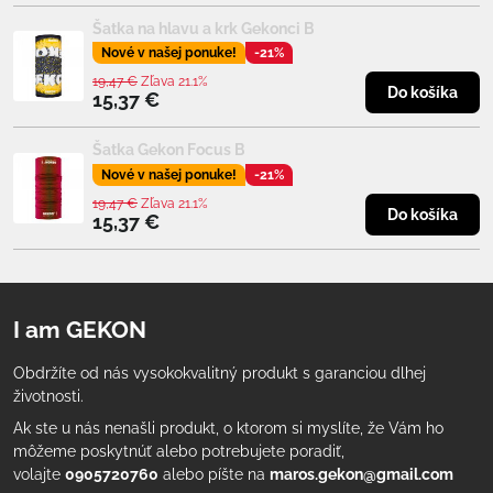
Šatka na hlavu a krk Gekonci B
Nové v našej ponuke!
-21%
19,47 €
Zľava 21.1%
Do košíka
15,37 €
Šatka Gekon Focus B
Nové v našej ponuke!
-21%
19,47 €
Zľava 21.1%
Do košíka
15,37 €
I am GEKON
Obdržíte od nás vysokokvalitný produkt s garanciou dlhej
životnosti.
Ak ste u nás nenašli produkt, o ktorom si myslíte, že Vám ho
môžeme poskytnúť alebo potrebujete poradiť,
volajte
0905720760
alebo píšte na
maros.gekon@gmail.com