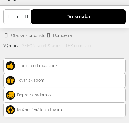
Do košíka
Otázka k produktu
Doručenia
Výrobca:
GEKON sport & work L-TEX com s.r.o.
Tradícia od roku 2004
Tovar skladom
Doprava zadarmo
Možnosť vrátenia tovaru