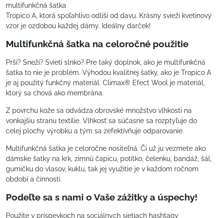
multifunkčná šatka
Tropico A, ktorá spoľahlivo odlíši od davu. Krásny svieži kvetinový
vzor je ozdobou každej dámy. Ideálny darček!
Multifunkčná šatka na celoročné použitie
Prší? Sneží? Svieti slnko? Pre taký doplnok, ako je multifunkčná
šatka to nie je problém. Výhodou kvalitnej šatky, ako je Tropico A
je aj použitý funkčný materiál. Climax® Efect Wool je materiál,
ktorý sa chová ako membrána.
Z povrchu kože sa odvádza obrovské množstvo vlhkosti na
vonkajšiu stranu textílie. Vlhkosť sa súčasne sa rozptyľuje do
celej plochy výrobku a tým sa zefektívňuje odparovanie.
Multifunkčná šatka je celoročne nositeľná. Či už ju vezmete ako
dámske šatky na krk, zimnú čapicu, potítko, čelenku, bandáž, šál,
gumičku do vlasov, kuklu, tak jej využitie je v každom ročnom
období a činnosti.
Podeľte sa s nami o Vaše zážitky a úspechy!
Použite v príspevkoch na sociálnych sietiach hashtagy