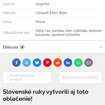
Gramáž:
170g/m2
Materiál:
Climax® Efect Wool
Farba:
Pestrá
Voľný čas, turistika, beh, cyklistika, bežecké
Odporúčame pre:
lyžovanie, zjazdové lyžovanie
Diskusia
0
Facebook
Twitter
Bluesky
Pinterest
Reddit
LinkedIn
WhatsApp
E-
mail
Predchádzajúci
Nasledujúci produkt
produkt
Slovenské ruky vytvorili aj toto
oblečenie!