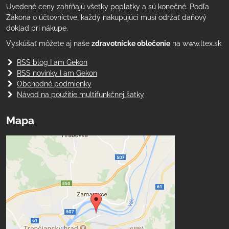
Uvedené ceny zahŕňajú všetky poplatky a sú konečné. Podľa
Zákona o účtovníctve, každý nakupujúci musí održať daňový
doklad pri nákupe.
Vyskúšať môžete aj naše
zdravotnícke oblečenie
na www.ltex.sk
RSS blog I am Gekon
RSS novinky I am Gekon
Obchodné podmienky
Návod na použitie multifunkčnej šatky
Mapa