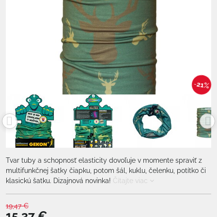
21%
Tvar tuby a schopnosť elasticity dovoľuje v momente spraviť z
multifunkčnej šatky čiapku, potom šál, kuklu, čelenku, potítko či
klasickú šatku. Dizajnová novinka!
Čítajte viac
19,47 €
15,37 €