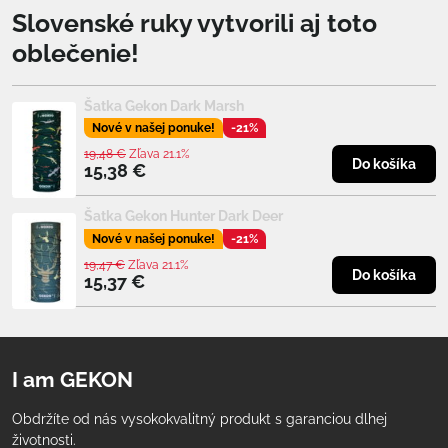
Slovenské ruky vytvorili aj toto
oblečenie!
Šatka Gekon Dark Marsh
Nové v našej ponuke!
-21%
19,48 €
Zľava 21.1%
Do košíka
15,38 €
Šatka Gekon Hunter Dark Deer
Nové v našej ponuke!
-21%
19,47 €
Zľava 21.1%
Do košíka
15,37 €
I am GEKON
Obdržíte od nás vysokokvalitný produkt s garanciou dlhej
životnosti.