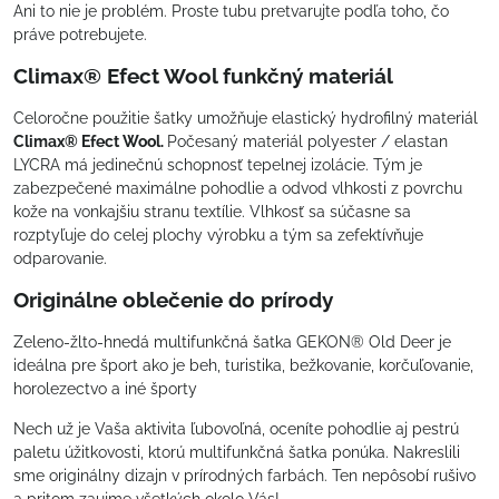
Ani to nie je problém. Proste tubu pretvarujte podľa toho, čo
práve potrebujete.
Climax® Efect Wool funkčný materiál
Celoročne použitie šatky umožňuje elastický hydrofilný materiál
Climax® Efect Wool.
Počesaný materiál polyester / elastan
LYCRA má jedinečnú schopnosť tepelnej izolácie. Tým je
zabezpečené maximálne pohodlie a odvod vlhkosti z povrchu
kože na vonkajšiu stranu textílie. Vlhkosť sa súčasne sa
rozptyľuje do celej plochy výrobku a tým sa zefektívňuje
odparovanie.
Originálne oblečenie do prírody
Zeleno-žlto-hnedá multifunkčná šatka GEKON® Old Deer je
ideálna pre šport ako je beh, turistika, bežkovanie, korčuľovanie,
horolezectvo a iné športy
Nech už je Vaša aktivita ľubovoľná, oceníte pohodlie aj pestrú
paletu úžitkovosti, ktorú multifunkčná šatka ponúka. Nakreslili
sme originálny dizajn v prírodných farbách. Ten nepôsobí rušivo