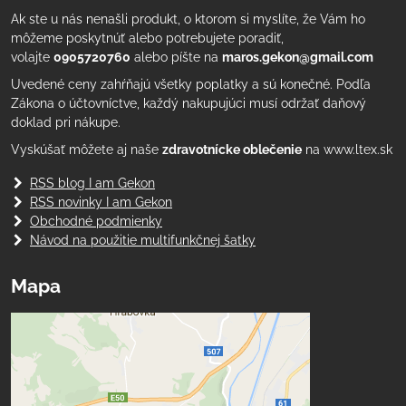
Ak ste u nás nenašli produkt, o ktorom si myslíte, že Vám ho
môžeme poskytnúť alebo potrebujete poradiť,
volajte
0905720760
alebo píšte na
maros.gekon@gmail.com
Uvedené ceny zahŕňajú všetky poplatky a sú konečné. Podľa
Zákona o účtovníctve, každý nakupujúci musí održať daňový
doklad pri nákupe.
Vyskúšať môžete aj naše
zdravotnícke oblečenie
na www.ltex.sk
RSS blog I am Gekon
RSS novinky I am Gekon
Obchodné podmienky
Návod na použitie multifunkčnej šatky
Mapa