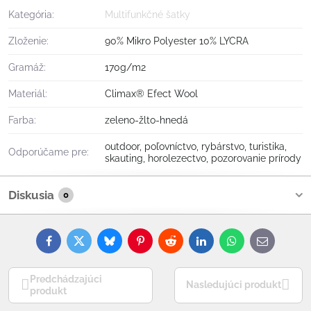
Kategória:
Multifunkčné šatky
Zloženie:
90% Mikro Polyester 10% LYCRA
Gramáž:
170g/m2
Materiál:
Climax® Efect Wool
Farba:
zeleno-žlto-hnedá
outdoor, poľovníctvo, rybárstvo, turistika,
Odporúčame pre:
skauting, horolezectvo, pozorovanie prírody
Diskusia
0
Facebook
Twitter
Bluesky
Pinterest
Reddit
LinkedIn
WhatsApp
E-
mail
Predchádzajúci
Nasledujúci produkt
produkt