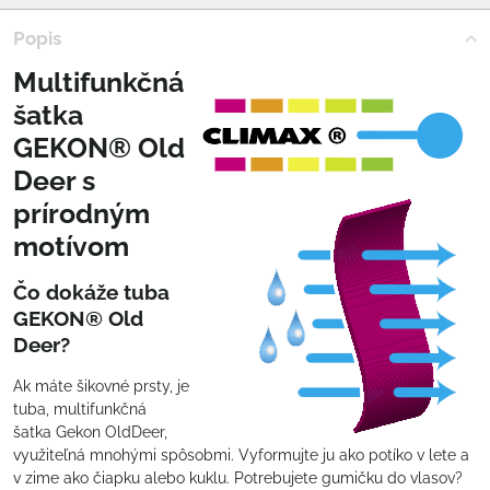
Popis
Multifunkčná
šatka
GEKON® Old
Deer s
prírodným
motívom
Čo dokáže tuba
GEKON® Old
Deer?
Ak máte šikovné prsty, je
tuba, multifunkčná
šatka Gekon OldDeer,
využiteľná mnohými spôsobmi. Vyformujte ju ako potíko v lete a
v zime ako čiapku alebo kuklu. Potrebujete gumičku do vlasov?