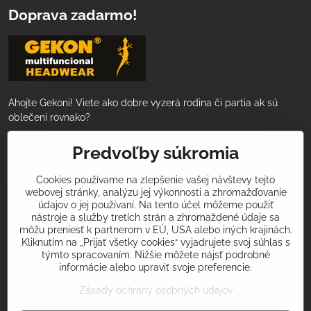
Doprava zadarmo!
Ahojte Gekoni! Viete ako dobre vyzerá rodina či partia ak sú
oblečení rovnako?
Nakúpte za 50€ a tovar Vám doručíme
Predvoľby súkromia
ZADARMO!
Cookies používame na zlepšenie vašej návštevy tejto
webovej stránky, analýzu jej výkonnosti a zhromažďovanie
Podeľte sa s nami o Vaše športové zážitky
údajov o jej používaní. Na tento účel môžeme použiť
a úspechy!
nástroje a služby tretích strán a zhromaždené údaje sa
môžu preniesť k partnerom v EÚ, USA alebo iných krajinách.
Použite v príspevkoch na sociálnych sietiach hashtagy
Kliknutím na „Prijať všetky cookies“ vyjadrujete svoj súhlas s
týmto spracovaním. Nižšie môžete nájsť podrobné
#iamgekon
alebo
#multifunkcnasatka
a my Vás príjemne
informácie alebo upraviť svoje preferencie.
prekvapíme! Tvorme spolu svet nadšenia pre šport v krásnom
oblečení!
Zásady ochrany osobných údajov