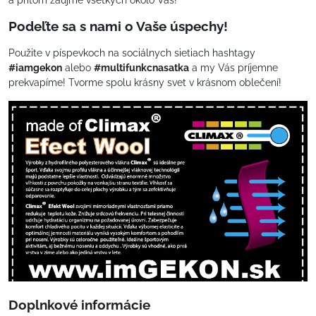
a pritom zaujme všetkých okolo Vás!
Podeľte sa s nami o Vaše úspechy!
Použite v píspevkoch na sociálnych sietiach hashtagy
#iamgekon
alebo
#multifunkcnasatka
a my Vás príjemne
prekvapíme! Tvorme spolu krásny svet v krásnom oblečení!
Doplnkové informácie