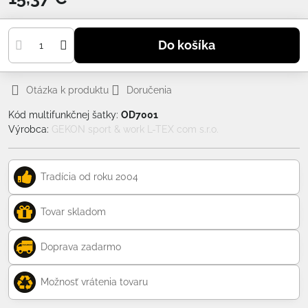
Do košíka
Otázka k produktu
Doručenia
Kód multifunkčnej šatky:
OD7001
Výrobca:
GEKON sport & work L-TEX com s.r.o.
Tradícia od roku 2004
Tovar skladom
Doprava zadarmo
Možnosť vrátenia tovaru