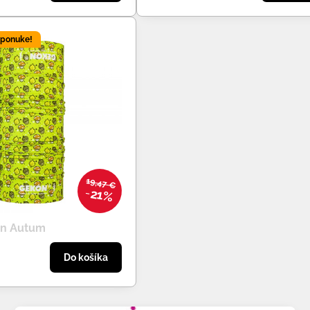
 ponuke!
19,47 €
21%
on Autum
Do košíka