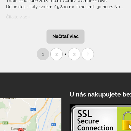
TRAIL 22nd June 2018 11 p.m. Cortina d'Ampezzo (BL)
Dolomites - Italy 120 km / 5.800 m+ Time limit: 30 hours No.
participants: 1500 max
Čítajte viac
Načítať viac
1
2
3
U nás nakupujete be