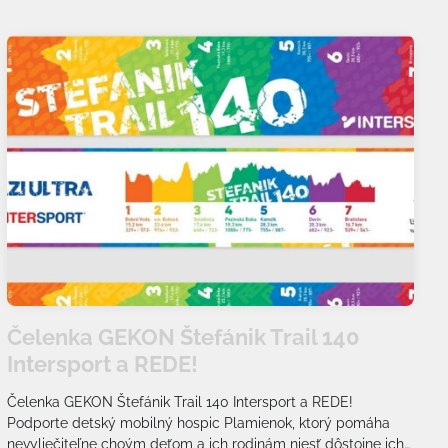
Čelenka GEKON Štefánik Trail 140
Intersport a REDE!
Čelenka GEKON Štefánik Trail 140 Intersport a REDE!
Podporte detský mobilný hospic Plamienok, ktorý pomáha
nevyliečiteľne choým deťom a ich rodinám niesť dôstojne ich