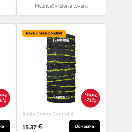
Možnosť vrátenia tovaru
Nové v našej ponuke!
,48 €
19,47 €
1%
21%
Šatka Gekon Control A
15,37 €
ka
Do košíka