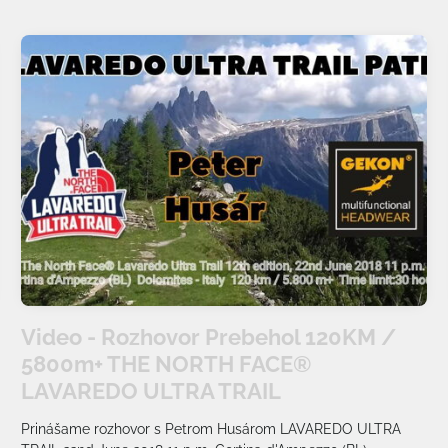
Video - Rozhovor Prebehol 120KM /
5800m+ THE NORTH FACE®
LAVAREDO ULTRA TRAIL
Prinášame rozhovor s Petrom Husárom LAVAREDO ULTRA