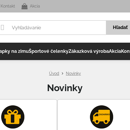
Kontakt
Akcia
Hľadať
apky na zimu
Športové čelenky
Zákazková výroba
Akcia
Kon
Úvod
Novinky
Novinky