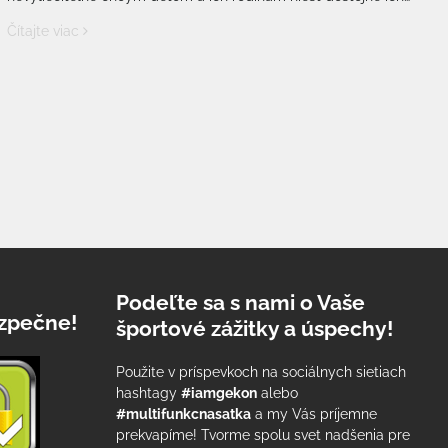
veľmi ťažký osud až do konca. Chcú jediné, byť spolu tam,
Čítajte viac
kde sa všetci cítia bezpečne, doma.
Podeľte sa s nami o Vaše
zpečne!
športové zážitky a úspechy!
Použite v príspevkoch na sociálnych sietiach
hashtagy
#iamgekon
alebo
#multifunkcnasatka
a my Vás príjemne
prekvapíme! Tvorme spolu svet nadšenia pre