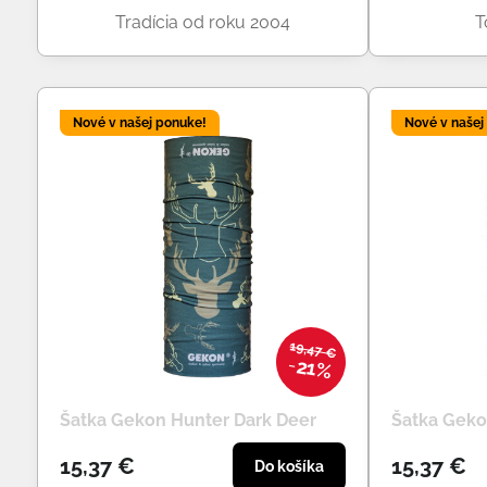
Tradícia od roku 2004
T
Nové v našej ponuke!
Nové v našej
19,47 €
21%
Šatka Gekon Hunter Dark Deer
Šatka Geko
15,37 €
15,37 €
Do košíka