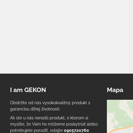
I am GEKON
Mapa
Obdržíte od nás vysokokvalitný produkt s
garanciou dlhej životnosti.
Ak ste u nás nenašli produkt, o ktorom si
myslíte, že Vám ho môžeme poskytnúť alebo
potrebujete poradiť, volajte
0905720760