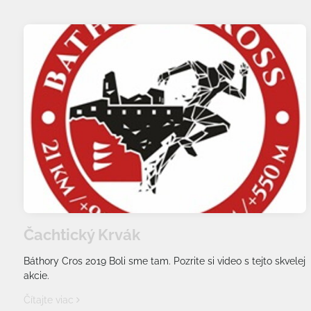
Čachtický Krvák
Báthory Cros 2019 Boli sme tam. Pozrite si video s tejto skvelej
akcie.
Čítajte viac