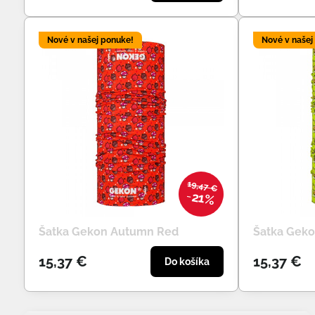
Nové v našej ponuke!
Nové v našej
19,47 €
21%
Šatka Gekon Autumn Red
Šatka Gek
15,37 €
15,37 €
Do košíka