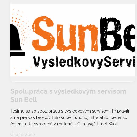
Spolupráca s výsledkovým servisom
Sun Bell
Tešíme sa so spoluprácu s výsledkovým servisom. Pripravili
sme pre vás bežcov túto super funčnú, ultraľahlú, bežeckú
čelenku. Je vyrobená z materiálu ClimaxⓇ Efect-Woll
Čítajte viac