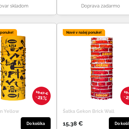
ovar skladom
Doprava zadarmo
 ponuke!
Nové v našej ponuke!
19,47 €
19
21%
2
n Yellow
Šatka Gekon Brick Wall
15,38 €
Do košíka
Do koší