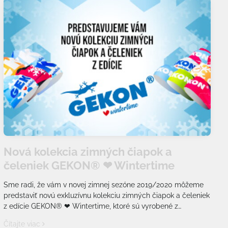
Nová kolekcia zimných čiapok a
čeleniek GEKON® ❤ Wintertime
Sme radi, že vám v novej zimnej sezóne 2019/2020 môžeme
predstaviť novú exkluzívnu kolekciu zimných čiapok a čeleniek
z edície GEKON® ❤ Wintertime, ktoré sú vyrobené z
funkčného materiálu Climax® effect wool+.
Čítajte viac