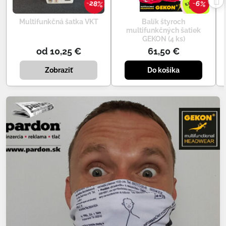
28%
6%
Multifunkčná šatka VKT
Balík štyroch
multifunkčných šatiek
GEKON (4 ks)
od 10,25 €
61,50 €
Zobraziť
Do košíka