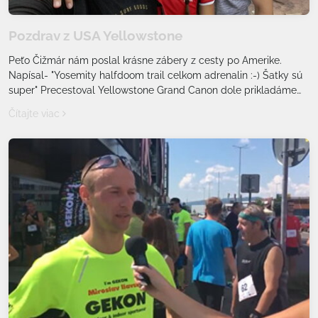
Pozdrav z USA Yellowstone
Peťo Čižmár nám poslal krásne zábery z cesty po Amerike.
Napísal- "Yosemity halfdoom trail celkom adrenalin :-) Šatky sú
super" Precestoval Yellowstone Grand Canon dole prikladáme
fotky
Čítajte viac