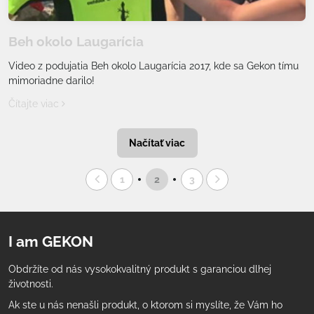
Beh okolo Laugarícia
Video z podujatia Beh okolo Laugarícia 2017, kde sa Gekon tímu
mimoriadne darilo!
Čítajte viac
Načítať viac
1
2
3
I am GEKON
Obdržíte od nás vysokokvalitný produkt s garanciou dlhej
životnosti.
Ak ste u nás nenašli produkt, o ktorom si myslíte, že Vám ho