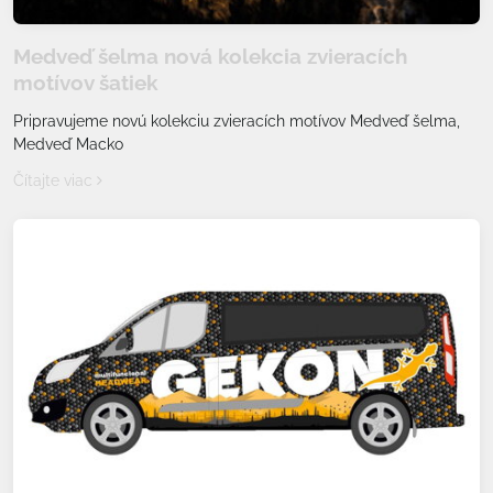
Medveď šelma nová kolekcia zvieracích
motívov šatiek
Pripravujeme novú kolekciu zvieracích motívov Medveď šelma,
Medveď Macko
Čítajte viac