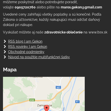
môžeme poskytnúť alebo potrebujete poradiť,
volajte
0905720760
alebo píšte na
maros.gekon@gmail.com
Uvedené ceny zahŕňajú všetky poplatky a sú konečné. Podľa
Zákona o účtovníctve, každý nakupujúci musí održať daňový
doklad pri nákupe.
Vyskúšať môžete aj naše
zdravotnícke oblečenie
na www.ltex.sk
RSS blog I am Gekon
RSS novinky I am Gekon
Obchodné podmienky
Návod na použitie multifunkčnej šatky
Mapa