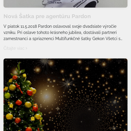
Nová Šatka pre agentúru Pardon
V piatok 11.5.2018 Pardon oslavoval svoje dvadsiate výročie
vzniku. Pri oslave tohoto krásneho jubilea, dostávali partneri
zamestnanci a spriaznenci Multifunkčné šatky Gekon Všetci s
nich mali veľkú radosť :-)
Čítajte viac