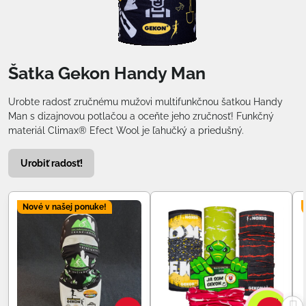
Šatka Gekon Handy Man
Urobte radosť zručnému mužovi multifunkčnou šatkou Handy
Man s dizajnovou potlačou a oceňte jeho zručnosť! Funkčný
materiál Climax® Efect Wool je ľahučký a priedušný.
Urobiť radosť!
Nové v našej ponuke!