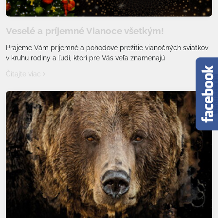
Veselé a príjemné Vianoce všetkým!
Prajeme Vám príjemné a pohodové prežitie vianočných sviatkov
v kruhu rodiny a ľudí, ktorí pre Vás veľa znamenajú
Čítajte viac