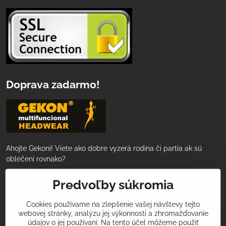
Doprava zadarmo!
Ahojte Gekoni! Viete ako dobre vyzerá rodina či partia ak sú
oblečení rovnako?
Nakúpte za 50€ a tovar Vám doručíme
Predvoľby súkromia
ZADARMO!
Cookies používame na zlepšenie vašej návštevy tejto
webovej stránky, analýzu jej výkonnosti a zhromažďovanie
Podeľte sa s nami o Vaše športové zážitky
údajov o jej používaní. Na tento účel môžeme použiť