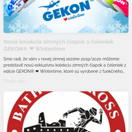
Nová kolekcia zimných čiapok a čeleniek
GEKON® ❤ Wintertime
Sme radi, že vám v novej zimnej sezóne 2019/2020 môžeme
predstaviť novú exkluzívnu kolekciu zimných čiapok a čeleniek z
edície GEKON® ❤ Wintertime, ktoré sú vyrobené z funkčného
materiálu Climax® effect wool+.
Čítajte viac