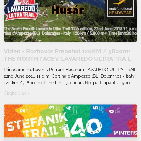
Video - Rozhovor Prebehol 120KM / 5800m+
THE NORTH FACE® LAVAREDO ULTRA TRAIL
Prinášame rozhovor s Petrom Husárom LAVAREDO ULTRA TRAIL
22nd June 2018 11 p.m. Cortina d'Ampezzo (BL) Dolomites - Italy
120 km / 5.800 m+ Time limit: 30 hours No. participants: 1500
max
Čítajte viac