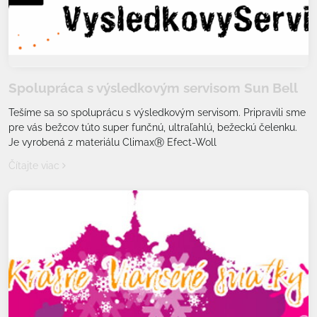
Spolupráca s výsledkovým servisom Sun Bell
Tešíme sa so spoluprácu s výsledkovým servisom. Pripravili sme
pre vás bežcov túto super funčnú, ultraľahlú, bežeckú čelenku.
Je vyrobená z materiálu ClimaxⓇ Efect-Woll
Čítajte viac