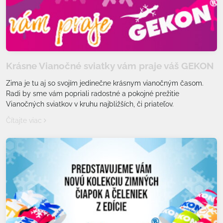
Krásne Vianočné sviatky vám praje váš GEKON
Zima je tu aj so svojím jedinečne krásnym vianočným časom.
Radi by sme vám popriali radostné a pokojné prežitie
Vianočných sviatkov v kruhu najbližších, či priateľov.
Čítajte viac