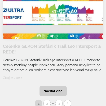
Čelenka GEKON Štefánik Trail 140 Intersport a
REDE!
Čelenka GEKON Štefánik Trail 140 Intersport a REDE! Podporte
detský mobilný hospic Plamienok, ktorý pomáha nevyliečiteľne
choým deťom a ich rodinám niesť dôstojne ich veľmi ťažký osud
až do konca. Chcú jediné, byť spolu tam, kde sa všetci cítia
Čítajte viac
bezpečne, doma.
Načítať viac
1
2
3