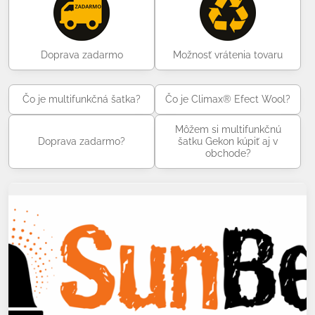
Doprava zadarmo
Možnosť vrátenia tovaru
Čo je multifunkčná šatka?
Čo je Climax® Efect Wool?
Môžem si multifunkčnú
Doprava zadarmo?
šatku Gekon kúpiť aj v
obchode?