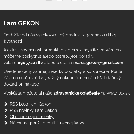
I am GEKON
Obdržíte od nás vysokokvalitný produkt s garanciou dlhej
životnosti.
Ak ste u nás nenašli produkt, o ktorom si myslíte, že Vám ho
môžeme poskytnúť alebo potrebujete poradiť,
volajte
0905720760
alebo píšte na
maros.gekon@gmail.com
Uvedené ceny zahŕňajú všetky poplatky a sú konečné. Podľa
Zákona o účtovníctve, každý nakupujúci musí održať daňový
doklad pri nákupe.
Vyskúšať môžete aj naše
zdravotnícke oblečenie
na www.ltex.sk
RSS blog I am Gekon
RSS novinky I am Gekon
Obchodné podmienky
Návod na použitie multifunkčnej šatky