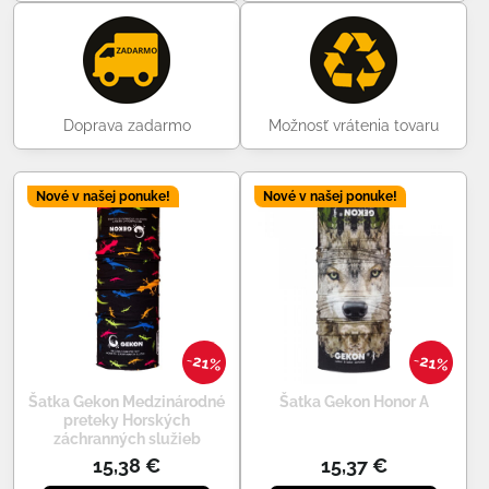
Doprava zadarmo
Možnosť vrátenia tovaru
Nové v našej ponuke!
Nové v našej ponuke!
21%
21%
Šatka Gekon Medzinárodné
Šatka Gekon Honor A
preteky Horských
záchranných služieb
15,38 €
15,37 €