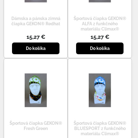
Dámska a pánska zimná
Športová čiapka GEKON®
čiapka GEKON® Redhat
ALFA z funkčného
materiálu Climax®
15,27 €
15,27 €
Do košíka
Do košíka
Športová čiapka GEKON®
Športová čiapka GEKON®
Fresh Green
BLUESPORT z funkčného
materiálu Climax®