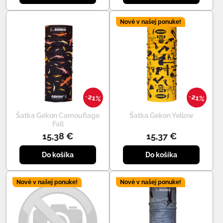
Nové v našej ponuke!
21%
21%
Šatka Gekon Camouflage
Šatka Gekon Yellow
Fall
15,38 €
15,37 €
Do košíka
Do košíka
Nové v našej ponuke!
Nové v našej ponuke!