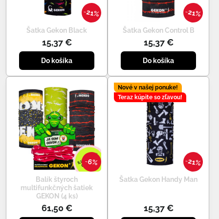
21%
21%
Šatka Gekon Black
Šatka Gekon Control B
15,37 €
15,37 €
Do košíka
Do košíka
Nové v našej ponuke!
Teraz kúpite so zľavou!
21%
6%
Balík štyroch
Šatka Gekon Handy Man
multifunkčných šatiek
GEKON (4 ks)
61,50 €
15,37 €