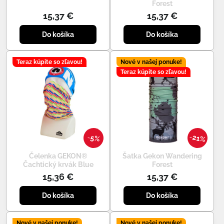
Forest
15,37 €
15,37 €
Do košíka
Do košíka
Teraz kúpite so zľavou!
Nové v našej ponuke!
Teraz kúpite so zľavou!
21%
5%
Čelenka GEKON®
Šatka Gekon Wandering
Čachtický krvák Blue
Forest
15,36 €
15,37 €
Do košíka
Do košíka
Nové v našej ponuke!
Nové v našej ponuke!