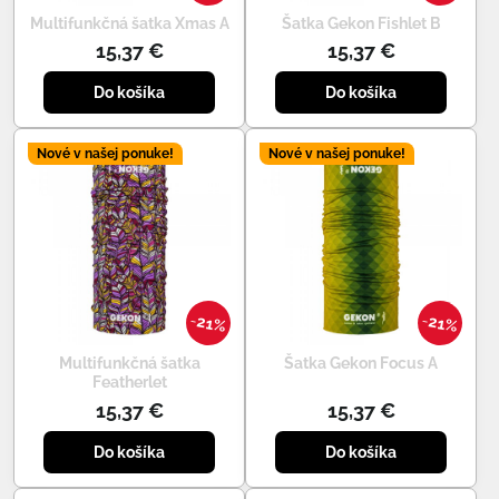
Multifunkčná šatka Xmas A
Šatka Gekon Fishlet B
15,37 €
15,37 €
Do košíka
Do košíka
Nové v našej ponuke!
Nové v našej ponuke!
21%
21%
Multifunkčná šatka
Šatka Gekon Focus A
Featherlet
15,37 €
15,37 €
Do košíka
Do košíka