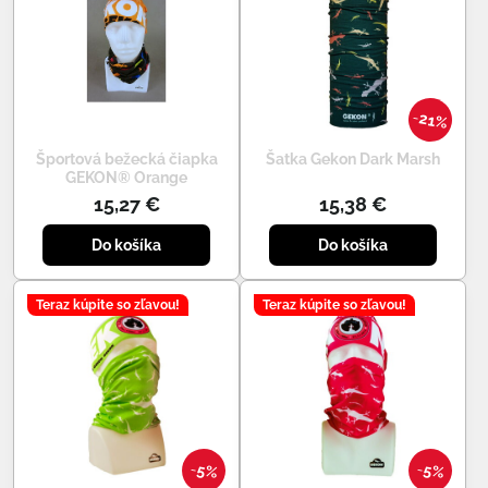
21%
Športová bežecká čiapka
Šatka Gekon Dark Marsh
GEKON® Orange
15,27 €
15,38 €
Do košíka
Do košíka
Teraz kúpite so zľavou!
Teraz kúpite so zľavou!
5%
5%