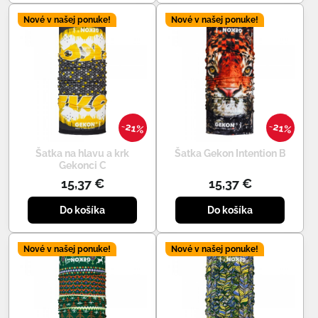
Nové v našej ponuke!
Nové v našej ponuke!
21%
21%
Šatka na hlavu a krk
Šatka Gekon Intention B
Gekonci C
15,37 €
15,37 €
Do košíka
Do košíka
Nové v našej ponuke!
Nové v našej ponuke!