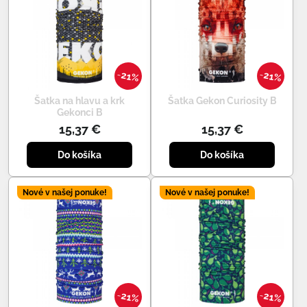
21%
21%
Šatka na hlavu a krk
Šatka Gekon Curiosity B
Gekonci B
15,37 €
15,37 €
Do košíka
Do košíka
Nové v našej ponuke!
Nové v našej ponuke!
21%
21%