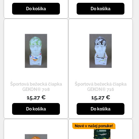
Do košíka
Do košíka
Športová bežecká čiapka
Športová bežecká čiapka
GEKON® 708
GEKON® 716
15,27 €
15,27 €
Do košíka
Do košíka
Nové v našej ponuke!