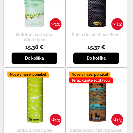
21%
21%
Multifunkčná šatka
Šatka Gekon Black Sheet
Winterland
15,38 €
15,37 €
Do košíka
Do košíka
Nové v našej ponuke!
Nové v našej ponuke!
Teraz kúpite so zľavou!
21%
21%
Šatka Green Apple
Šatka Gekon Fishing Green