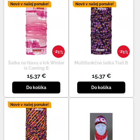
Nové v našej ponuke!
Nové v našej ponuke!
21%
21%
Šatka na hlavu a krk Winter
Multifunkčná šatka Trail B
is Coming B
15,37 €
15,37 €
Do košíka
Do košíka
Nové v našej ponuke!