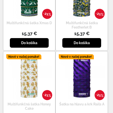
21%
21%
Multifunkčná šatka Xmas D
Multifunkčná šatka
Featherlet B
15,37 €
15,37 €
Do košíka
Do košíka
Nové v našej ponuke!
Nové v našej ponuke!
21%
21%
Multifunkčná šatka Honey
Šatka na hlavu a krk Rails A
Cake