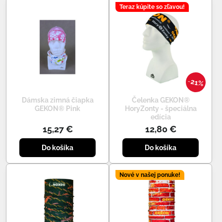
Teraz kúpite so zľavou!
21%
Dámska zimná čiapka
Čelenka GEKON®
GEKON® Pink
HoryZonty - špeciálna
edícia
15,27 €
12,80 €
Do košíka
Do košíka
Nové v našej ponuke!