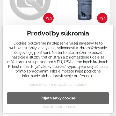
21%
21%
Šatka Gekon Colorful
Šatka Gekon Night Hunting
Predvoľby súkromia
Rainbow
15,37 €
15,37 €
Cookies používame na zlepšenie vašej návštevy tejto
webovej stránky, analýzu jej výkonnosti a zhromažďovanie
Do košíka
Do košíka
údajov o jej používaní. Na tento účel môžeme použiť
nástroje a služby tretích strán a zhromaždené údaje sa
môžu preniesť k partnerom v EÚ, USA alebo iných krajinách.
Nové v našej ponuke!
Nové v našej ponuke!
Kliknutím na „Prijať všetky cookies“ vyjadrujete svoj súhlas s
týmto spracovaním. Nižšie môžete nájsť podrobné
informácie alebo upraviť svoje preferencie.
Zásady ochrany osobných údajov
Prijať všetky cookies
21%
21%
Ukázať podrobnosti
Šatka Gekon Sporting Soul
Šatka Gekon Autum