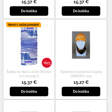
15,37 €
15,37 €
Do košíka
Do košíka
Nové v našej ponuke!
21%
Šatka na hlavu a krk Winter
Športová bežecká čiapka
is Coming A
GEKON® 715
15,37 €
15,27 €
Do košíka
Do košíka