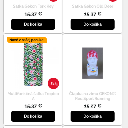
Šatka Gekon Fork Key
Šatka Gekon Old Deer
15,37 €
15,37 €
Do košíka
Do košíka
Nové v našej ponuke!
21%
Multifunkčná šatka Tropico
Čiapka na zimu GEKON®
A
Red Sport Running
15,37 €
15,27 €
Do košíka
Do košíka