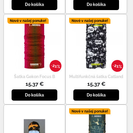
Do košíka
Do košíka
Nové v našej ponuke!
Nové v našej ponuke!
21%
21%
Šatka Gekon Focus B
Multifunkčná šatka Catland
15,37 €
15,37 €
Do košíka
Do košíka
Nové v našej ponuke!