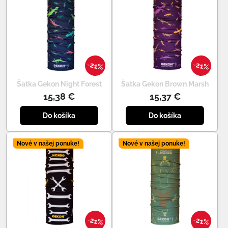
21%
21%
Šatka Gekon Night Forest
Šatka Gekon Brown Marsh
15,38 €
15,37 €
Do košíka
Do košíka
Nové v našej ponuke!
Nové v našej ponuke!
21%
21%