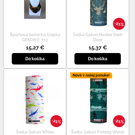
21%
Športová bežecká čiapka
Šatka Gekon Hunter Dark
GEKON® 713
Deer
15,27 €
15,37 €
Do košíka
Do košíka
Nové v našej ponuke!
21%
21%
Šatka Gekon White
Šatka Gekon Fishing Water