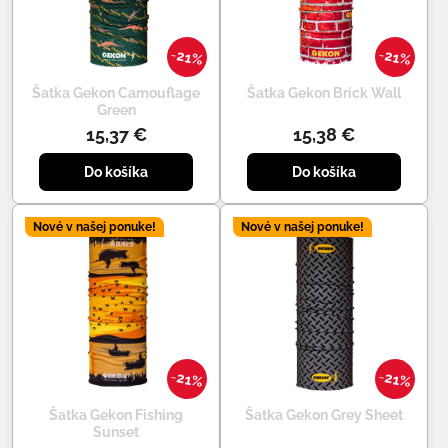
21%
21%
Šatka Gekon Camouflage
Šatka Gekon Brick Wall
Green
15,37 €
15,38 €
Do košíka
Do košíka
Nové v našej ponuke!
Nové v našej ponuke!
21%
21%
Šatka Gekon Fishing
Šatka Gekon Grey Sheet
Sunset