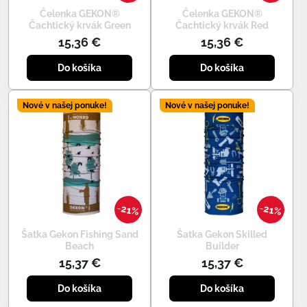
Čelenka GEKON®
Čelenka GEKON®
Čachtický krvák Green
Čachtický krvák Red
15,36 €
15,36 €
Do košíka
Do košíka
Nové v našej ponuke!
Nové v našej ponuke!
21%
21%
Šatka Gekon Fishing Sand
Šatka Gekon Skilled
Beach
Builder
15,37 €
15,37 €
Do košíka
Do košíka