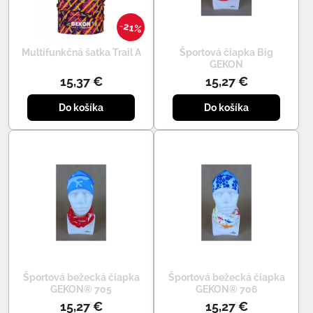
21%
Multifunkčná šatka Trail A
Športová čiapka Big
GEKON
15,37 €
15,27 €
Do košíka
Do košíka
Športová bežecká čiapka
Športová bežecká čiapka
GEKON® 705
GEKON® 706
15,27 €
15,27 €