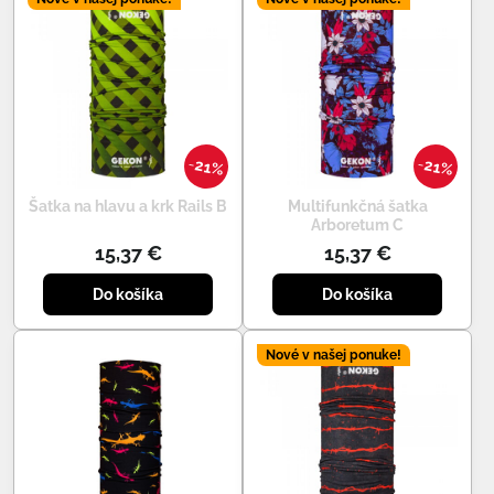
21%
21%
Šatka na hlavu a krk Rails B
Multifunkčná šatka
Arboretum C
15,37 €
15,37 €
Do košíka
Do košíka
Nové v našej ponuke!